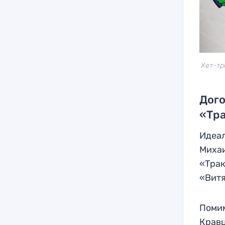
Хет-тр
Дого
«Тр
Идеал
Михаи
«Трак
«Витя
Помим
Кравц