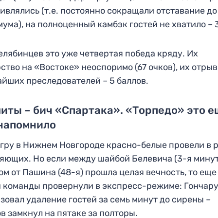
ивлялись (т.е. постоянно сокращали отставание до
ума), на полноценный камбэк гостей не хватило – 3
елябинцев это уже четвертая победа кряду. Их
ство на «Востоке» неоспоримо (67 очков), их отрыв
йших преследователей – 5 баллов.
иты – бич «Спартака». «Торпедо» это е
 напомнило
гру в Нижнем Новгороде красно-белые провели в 
яющих. Но если между шайбой Белевича (3-я минут
ом от Пашина (48-я) прошла целая вечность, то еще
 команды провернули в экспресс-режиме: Гончар
зовал удаление гостей за семь минут до сирены –
в замкнул на пятаке за полторы.