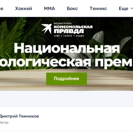
ие
Хоккей
MMA
Бокс
Теннис
Еще
Дмитрий Темников
Автор