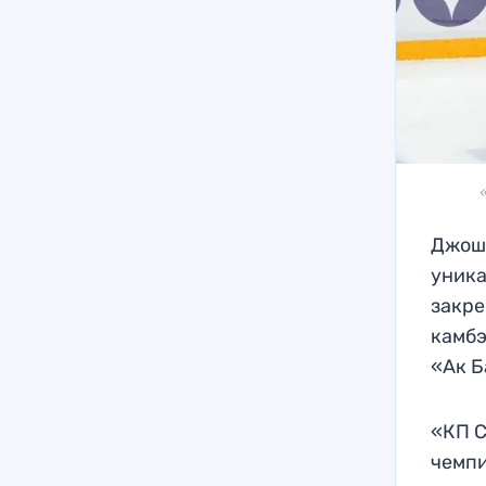
Джош 
уника
закре
камбэ
«Ак Б
«КП С
чемп