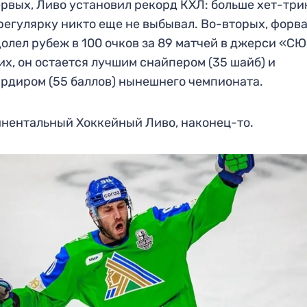
рвых, Ливо установил рекорд КХЛ: больше хет-три
регулярку никто еще не выбывал. Во-вторых, форв
олел рубеж в 100 очков за 89 матчей в джерси «СЮ
их, он остается лучшим снайпером (35 шайб) и
рдиром (55 баллов) нынешнего чемпионата.
нентальный Хоккейный Ливо, наконец-то.