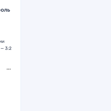
роль
ии
 — 3:2