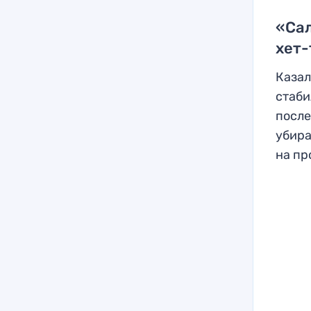
«Сал
хет
Казал
стаби
после
убира
на пр