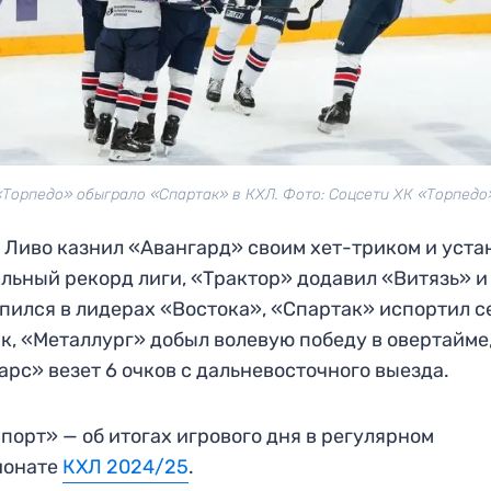
«Торпедо» обыграло «Спартак» в КХЛ. Фото: Соцсети ХК «Торпедо
Ливо казнил «Авангард» своим хет-триком и уста
льный рекорд лиги, «Трактор» додавил «Витязь» и
пился в лидерах «Востока», «Спартак» испортил с
к, «Металлург» добыл волевую победу в овертайме,
арс» везет 6 очков с дальневосточного выезда.
порт» — об итогах игрового дня в регулярном
ионате
КХЛ 2024/25
.