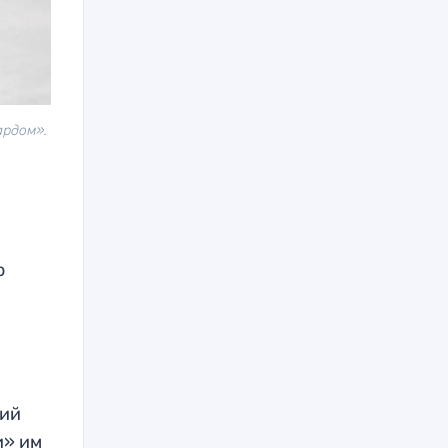
ардом».
о
лий
и» им