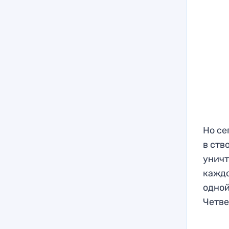
Но се
в ств
уничт
каждо
одной
Четве