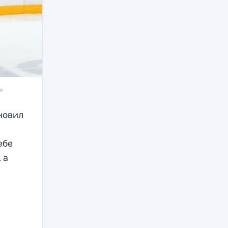
»
новил
ебе
 а