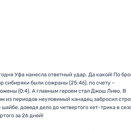
годня Уфа нанесла ответный удар. Да какой! По бр
ор сибиряки были сожраны (25:46), по счету –
ожены (0:4). А главным героем стал Джош Ливо. В
м из периодов неуловимый канадец забросил стро
 шайбе, доведя дело до четвертого хет-трика в сез
ртого за 26 дней!