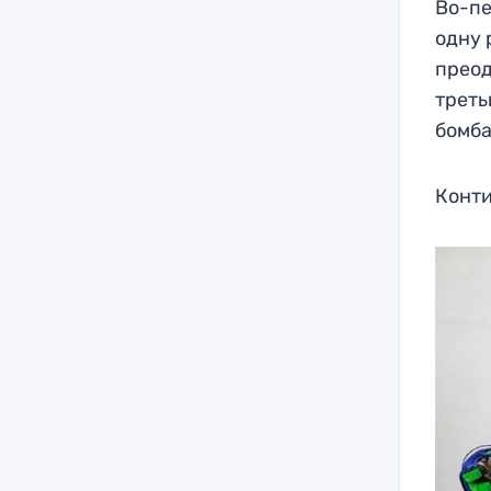
Во-пе
одну 
преод
треть
бомба
Конти