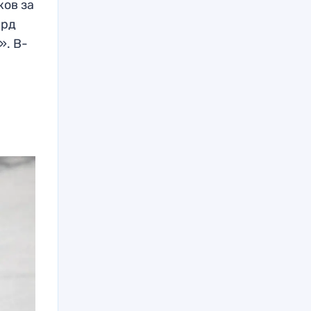
ков за
ард
». В-