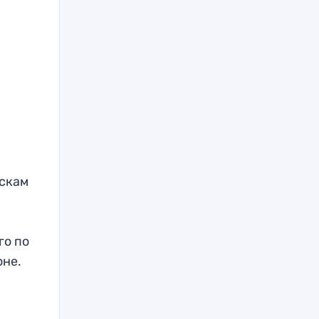
оскам
го по
оне.