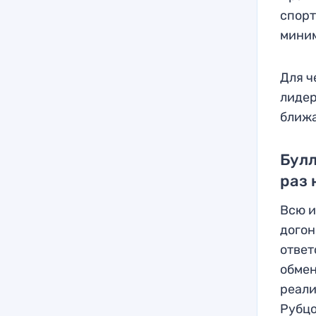
спорт
миним
Для ч
лидер
ближа
Булл
раз
Всю и
догон
ответ
обмен
реали
Рубцо