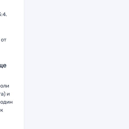
:4.
 от
ще
роли
а) и
 один
ук