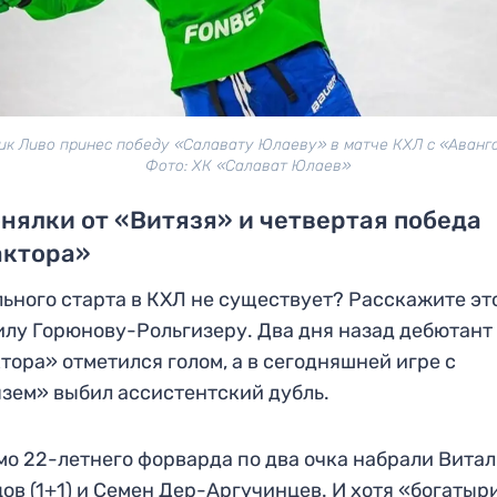
ик Ливо принес победу «Салавату Юлаеву» в матче КХЛ с «Аванг
Фото: ХК «Салават Юлаев»
нялки от «Витязя» и четвертая победа
актора»
ьного старта в КХЛ не существует? Расскажите эт
лу Горюнову-Рольгизеру. Два дня назад дебютант
тора» отметился голом, а в сегодняшней игре с
зем» выбил ассистентский дубль.
о 22-летнего форварда по два очка набрали Вита
ов (1+1) и Семен Дер-Аргучинцев. И хотя «богатыр