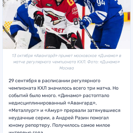
13 октября «Авангард» примет московское «Динамо» в
матче регулярного чемпионата КХЛ. Фото: «Динамо»
Москва
29 сентября в расписании регулярного
чемпионата КХЛ значилось всего три матча. Но
событий было много. «Динамо» растоптало
недисциплинированный «Авангард»,
«Металлург» и «Амур» прервали затянувшиеся
неудачные серии, а Андрей Разин помогал
юному репортеру. Получилось самое милое
интервью года.