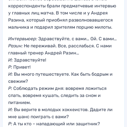
корреспонденты брали предматчевые интервью
у главных лиц матча. В том числе и у Андрея
Разина, который приобнял разволновавшегося
мальчика и подарил зрителям порцию милоты.
Интервьюер:
Здравствуйте, с вами… Ой. С вами…
Разин:
Не переживай. Все, расслабься. С нами
главный тренер Андрей Разин…
И:
Здравствуйте!
Р:
Привет!
И:
Вы много путешествуете. Как быть бодрым и
свежим?
Р:
Соблюдать режим дня: вовремя ложиться
спать, вовремя кушать, следить за сном и
питанием.
И:
Вы верите в молодых хоккеистов. Дадите ли
мне шанс поиграть с вами?
Р:
А ты кто – нападающий или защитник?