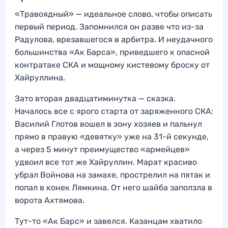
«Травоядный» — идеальное слово, чтобы описать
первый период. Запомнился он разве что из-за
Радулова, врезавшегося в арбитра. И неудачного
большинства «Ак Барса», приведшего к опасной
контратаке СКА и мощному кистевому броску от
Хайруллина.
Зато вторая двадцатиминутка — сказка.
Началось все с ярого старта от заряженного СКА:
Василий Глотов вошел в зону хозяев и пальнул
прямо в правую «девятку» уже на 31-й секунде,
а через 5 минут преимущество «армейцев»
удвоил все тот же Хайруллин. Марат красиво
убрал Войнова на замахе, прострелил на пятак и
попал в конек Лямкина. От него шайба заползла в
ворота Ахтямова.
Тут-то «Ак Барс» и завелся. Казанцам хватило