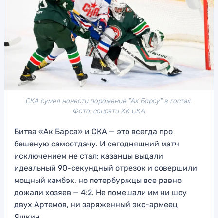
СКА сумел нанести поражение "Ак Барсу" в гостях.
Фото: соцсети ХК СКА
Битва «Ак Барса» и СКА — это всегда про
бешеную самоотдачу. И сегодняшний матч
исключением не стал: казанцы выдали
идеальный 90-секундный отрезок и совершили
мощный камбэк, но петербуржцы все равно
дожали хозяев — 4:2. Не помешали им ни шоу
двух Артемов, ни заряженный экс-армеец
Яшкин.