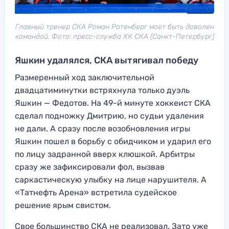
Главный тренер СКА Роман Ротенберг моет быть доволен
командой. Фото: пресс-служба ХК СКА (Санкт-Петербург)
Яшкин удалялся, СКА вытягивал победу
Размеренный ход заключительной
двадцатиминутки встряхнула только дуэль
Яшкин — Федотов. На 49-й минуте хоккеист СКА
сделал подножку Дмитрию, но судьи удаления
не дали. А сразу после возобновления игры
Яшкин пошел в борьбу с обидчиком и ударил его
по лицу задранной вверх клюшкой. Арбитры
сразу же зафиксировали фол, вызвав
саркастическую улыбку на лице нарушителя. А
«Татнефть Арена» встретила судейское
решение ярым свистом.
Свое большинство СКА не реализовал. Зато уже