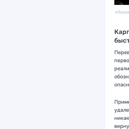
«Локом
Карп
быст
Перев
перво
реали
обозн
опасн
Приме
удале
никак
верну