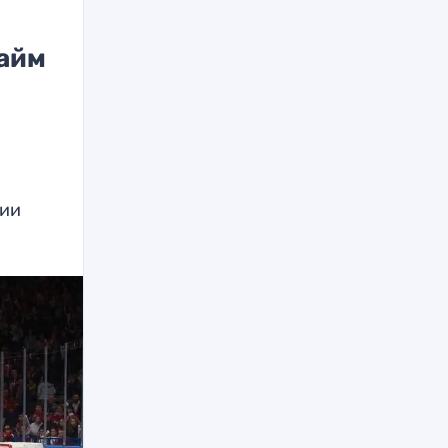
тайм
рии