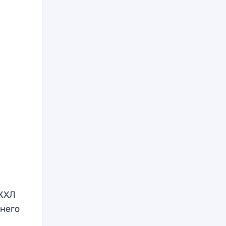
 КХЛ
 него