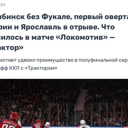
024
ябинск без Фукале, первый овер
рии и Ярославль в отрыве. Что
чилось в матче «Локомотив» —
актор»
мотив» удвоил преимущество в полуфинальной се
офф КХЛ с «Трактором»