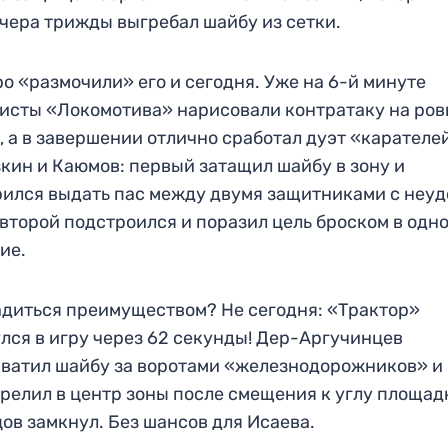
чера трижды выгребал шайбу из сетки.
о «размочили» его и сегодня. Уже на 6-й минуте
исты «Локомотива» нарисовали контратаку на ро
, а в завершении отлично сработал дуэт «карателе
кин и Каюмов: первый затащил шайбу в зону и
ился выдать пас между двумя защитниками с неу
 второй подстроился и поразил цель броском в одн
ие.
диться преимуществом? Не сегодня: «Трактор»
лся в игру через 62 секунды! Дер-Аргучинцев
ватил шайбу за воротами «железнодорожников» и
релил в центр зоны после смещения к углу площад
ов замкнул. Без шансов для Исаева.