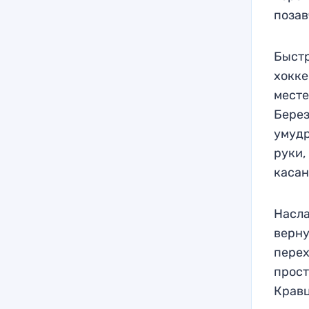
позав
Быстр
хокке
месте
Берез
умудр
руки,
касан
Насла
верну
перех
прост
Кравц