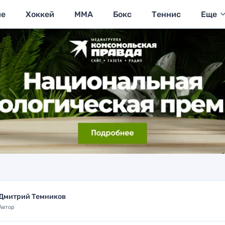
ие
Хоккей
MMA
Бокс
Теннис
Еще
Дмитрий Темников
Автор