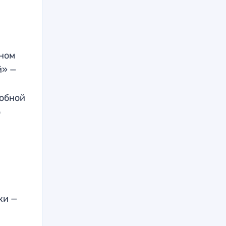
вном
й» —
добной
о
ки —