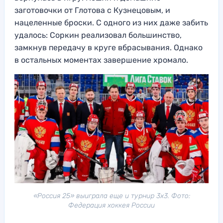
заготовочки от Глотова с Кузнецовым, и
нацеленные броски. С одного из них даже забить
удалось: Соркин реализовал большинство,
замкнув передачу в круге вбрасывания. Однако
в остальных моментах завершение хромало.
«Россия 25» выиграла еще и турнир 3х3. Фото:
Федерация хоккея России