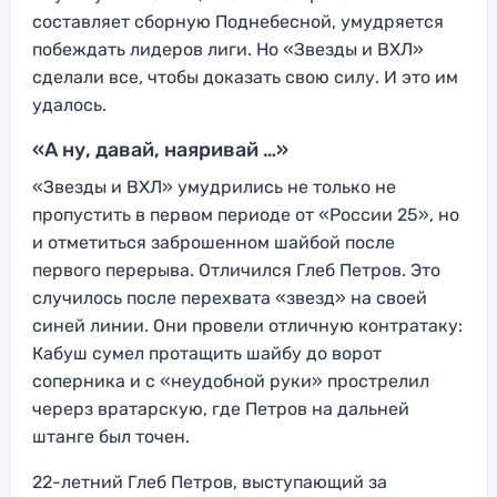
составляет сборную Поднебесной, умудряется
побеждать лидеров лиги. Но «Звезды и ВХЛ»
сделали все, чтобы доказать свою силу. И это им
удалось.
«А ну, давай, наяривай …»
«Звезды и ВХЛ» умудрились не только не
пропустить в первом периоде от «России 25», но
и отметиться заброшенном шайбой после
первого перерыва. Отличился Глеб Петров. Это
случилось после перехвата «звезд» на своей
синей линии. Они провели отличную контратаку:
Кабуш сумел протащить шайбу до ворот
соперника и с «неудобной руки» прострелил
черерз вратарскую, где Петров на дальней
штанге был точен.
22-летний Глеб Петров, выступающий за