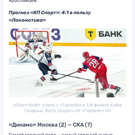
ярославцев.
Прогноз «КП Спорт»: 4:1 в пользу
«Локомотива»
«Локо» будет играть с «Торпедо» в 1/8 финала Кубка
Гагарина. Фото: Соцсети ХК «Торпедо» НН
«Динамо» Москва (2) — СКА (7)
Самой горячей паре – самый горячий анонс: