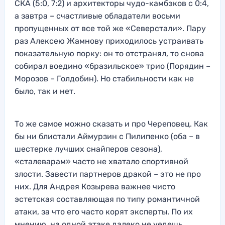
СКА (5:0, 7:2) и архитекторы чудо-камбэков с 0:4,
а завтра – счастливые обладатели восьми
пропущенных от все той же «Северстали». Пару
раз Алексею Жамнову приходилось устраивать
показательную порку: он то отстранял, то снова
собирал воедино «бразильское» трио (Порядин –
Морозов – Голдобин). Но стабильности как не
было, так и нет.
То же самое можно сказать и про Череповец. Как
бы ни блистали Аймурзин с Пилипенко (оба – в
шестерке лучших снайперов сезона),
«сталеварам» часто не хватало спортивной
злости. Завести партнеров дракой – это не про
них. Для Андрея Козырева важнее чисто
эстетская составляющая по типу романтичной
атаки, за что его часто корят эксперты. По их
мнению, на одной атаке далеко не уедешь.