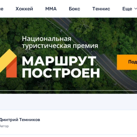
ие
Хоккей
MMA
Бокс
Теннис
Еще
Дмитрий Темников
Автор