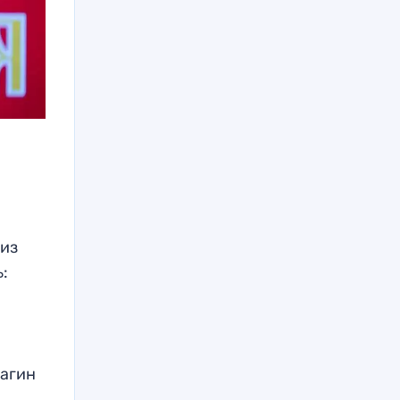
 из
ь:
рагин