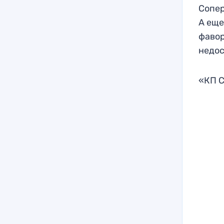
Сопер
А еще
фавор
недос
«КП С