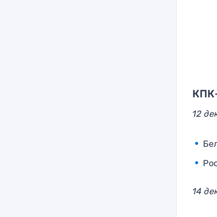
КПК
12 де
Бел
Рос
14 де