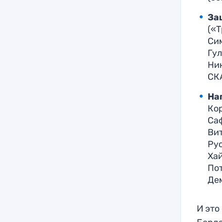
За
(«
Си
Гу
Ни
СКА
На
Кор
Са
Ви
Рус
Ха
Пот
Дем
И это