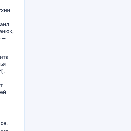
ухин
хаил
енюк,
е —
кита
лья
),
ат
гей
ов,