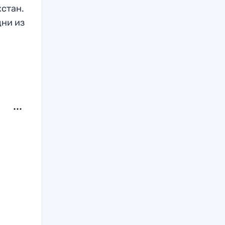
хстан.
дни из