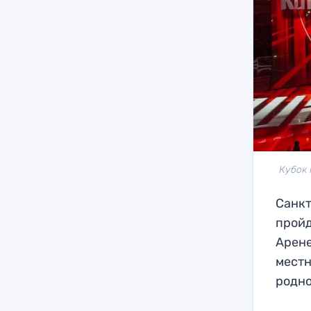
Кубок 
Санкт
пройд
Арене
местн
родно