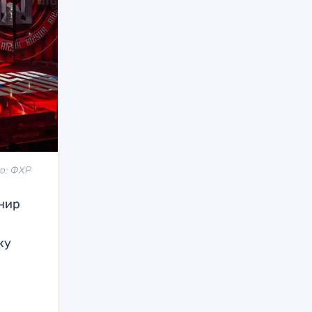
то: ФХР
рнир
ку