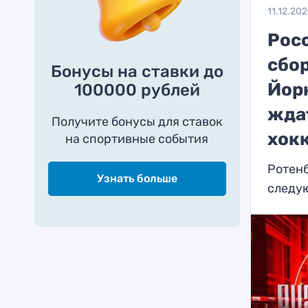
11.12.20
Росс
сбор
Бонусы на ставки до
Йор
100000 рублей
жда
Получите бонусы для ставок
хок
на спортивные события
Ротенб
Узнать больше
следу