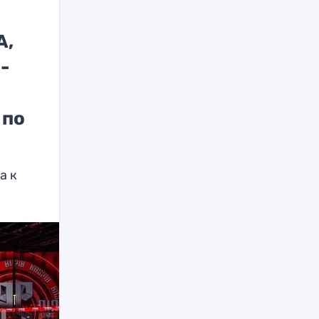
А,
-
 по
а к