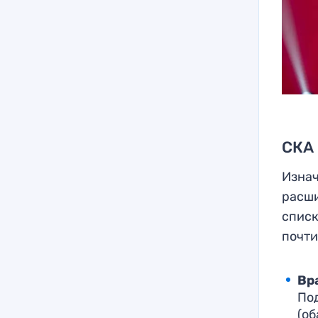
СКА 
Изнач
расши
списк
почти
Вр
По
(об