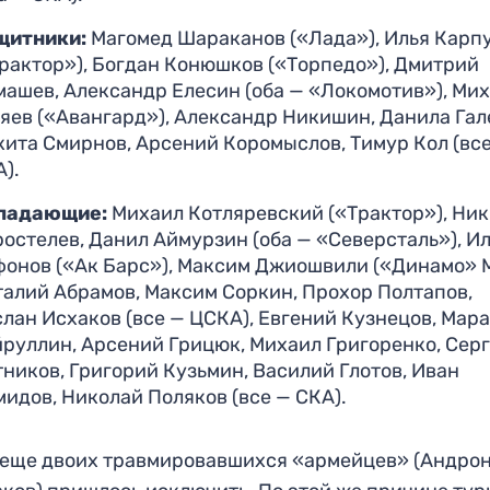
щитники:
Магомед Шараканов («Лада»), Илья Карп
Трактор»), Богдан Конюшков («Торпедо»), Дмитрий
машев, Александр Елесин (оба — «Локомотив»), Ми
ляев («Авангард»), Александр Никишин, Данила Гал
кита Смирнов, Арсений Коромыслов, Тимур Кол (вс
).
падающие:
Михаил Котляревский («Трактор»), Ни
остелев, Данил Аймурзин (оба — «Северсталь»), И
фонов («Ак Барс»), Максим Джиошвили («Динамо» М
талий Абрамов, Максим Соркин, Прохор Полтапов,
лан Исхаков (все — ЦСКА), Евгений Кузнецов, Мар
йруллин, Арсений Грицюк, Михаил Григоренко, Сер
ников, Григорий Кузьмин, Василий Глотов, Иван
идов, Николай Поляков (все — СКА).
 еще двоих травмировавшихся «армейцев» (Андрон