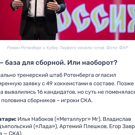
Роман Ротенберг к Кубку Первого канала готов. Фото: ФХР
– база для сборной. Или наоборот?
ально тренерский штаб Ротенберга огласил
ренную заявку с 49 хоккеистами в составе. Позже
а вывалились 16 кандидатов, но суть не поменялас
 половина сборников – игроки СКА.
атари:
Илья Набоков («Металлург» Мг), Владислав
дъяпольский («Лада»), Артемий Плешков, Егор Зав
а — СКА).