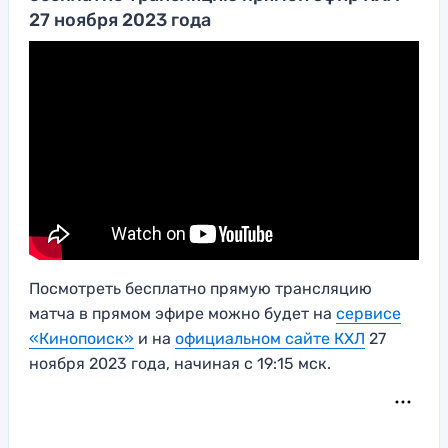
27 ноября 2023 года
Посмотреть бесплатно прямую трансляцию
матча в прямом эфире можно будет на
сервисе
«Кинопоиск»
и на
официальном сайте КХЛ
27
ноября 2023 года, начиная с 19:15 мск.