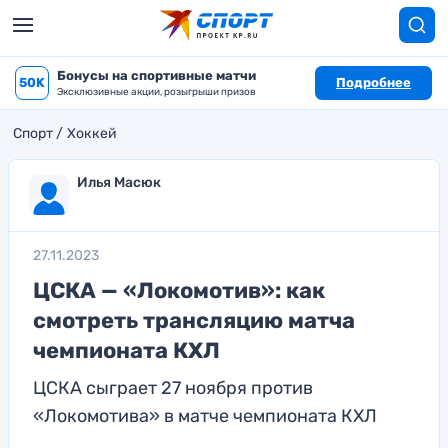
Бонусы на спортивные матчи
50K
Подробнее
Эксклюзивные акции, розыгрыши призов
Спорт
Хоккей
Илья Масюк
27.11.2023
ЦСКА — «Локомотив»: как
смотреть трансляцию матча
чемпионата КХЛ
ЦСКА сыграет 27 ноября против
«Локомотива» в матче чемпионата КХЛ