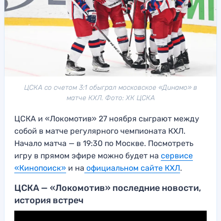
ЦСКА со счетом 3:1 обыграл московское «Динамо» в
матче КХЛ. Фото: ХК ЦСКА
ЦСКА и «Локомотив» 27 ноября сыграют между
собой в матче регулярного чемпионата КХЛ.
Начало матча — в 19:30 по Москве. Посмотреть
игру в прямом эфире можно будет на
сервисе
«Кинопоиск»
и на
официальном сайте КХЛ
.
ЦСКА — «Локомотив» последние новости,
история встреч