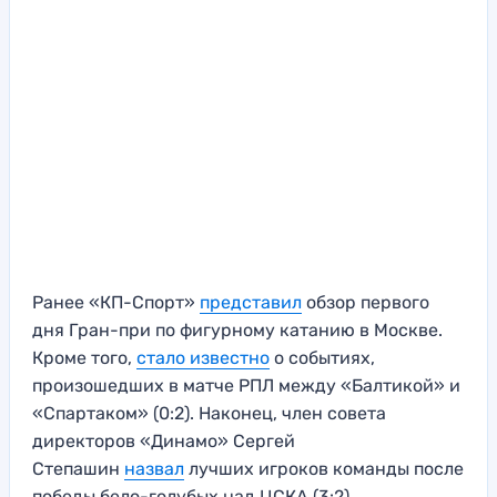
Ранее «КП-Спорт»
представил
обзор первого
дня Гран-при по фигурному катанию в Москве.
Кроме того,
стало известно
о событиях,
произошедших в матче РПЛ между «Балтикой» и
«Спартаком» (0:2). Наконец, член совета
директоров «Динамо» Сергей
Степашин
назвал
лучших игроков команды после
победы бело-голубых над ЦСКА (3:2).