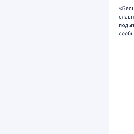
«Бесц
славн
подыт
сооб