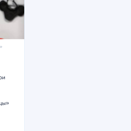
»
ри
йцы»