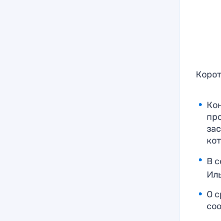
Корот
Ко
про
за
ко
В 
Иль
О 
со