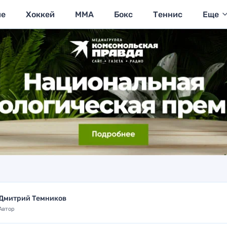
ие
Хоккей
MMA
Бокс
Теннис
Еще
Дмитрий Темников
Автор