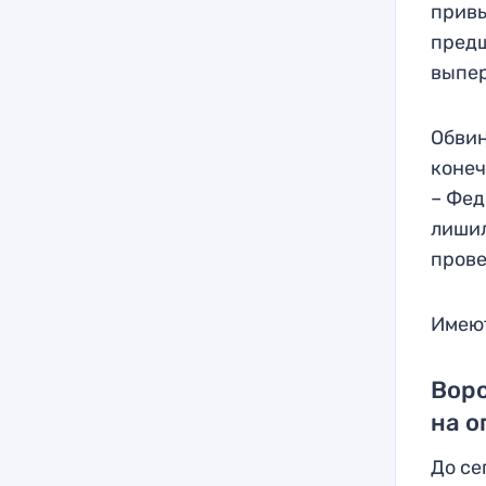
привы
предш
выпер
Обвин
конеч
– Фед
лишил
прове
Имеют
Воро
на 
До се