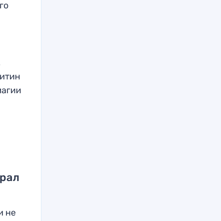
го
,
китин
магии
грал
и не