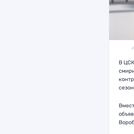
В ЦСК
смири
контр
сезон
Вмест
объяв
Вороб