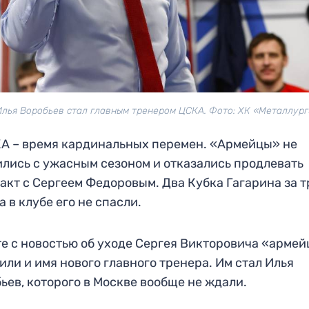
Илья Воробьев стал главным тренером ЦСКА. Фото: ХК «Металлург
А – время кардинальных перемен. «Армейцы» не
лись с ужасным сезоном и отказались продлевать
акт с Сергеем Федоровым. Два Кубка Гагарина за т
а в клубе его не спасли.
е с новостью об уходе Сергея Викторовича «арме
или и имя нового главного тренера. Им стал Илья
ьев, которого в Москве вообще не ждали.