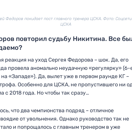
ей Федоров покидает пост главного тренера ЦСКА. Фото: Соцсет
ЦСКА
ров повторил судьбу Никитина. Все бы
даемо?
я реакция на уход Сергея Федорова – шок. Да, его
да провела аномально неудачную «регулярку» (6-
 на «Западе»). Да, вылет уже в первом раунде КГ –
трофа. Особенно для ЦСКА, не пропустившего ни о
а с 2018 года. Но чтобы так сразу…
ось, что два чемпионства подряд – отличное
воядие от увольнения. Однако руководство так не
тало и попрощалось с главным тренером в уже