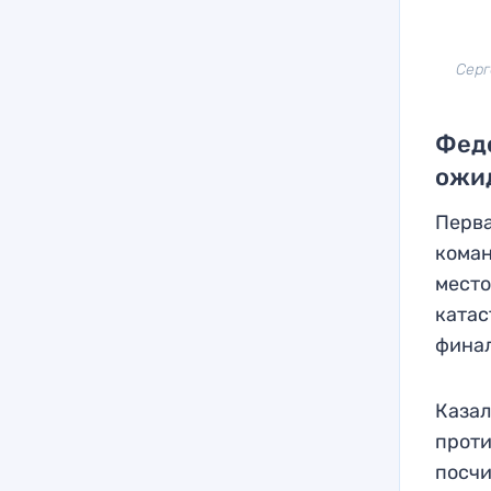
Серг
Федо
ожи
Перва
коман
место
катас
финал
Казал
проти
посчи