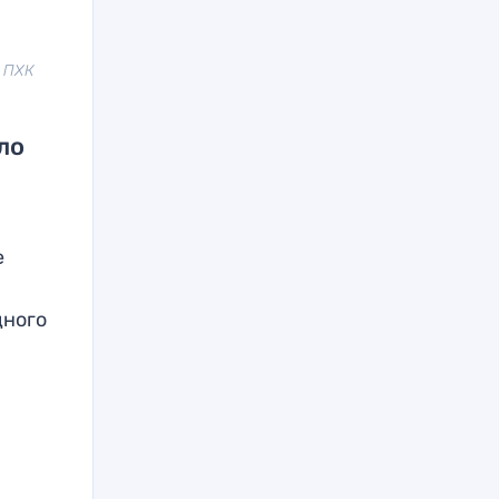
и ПХК
ло
е
дного