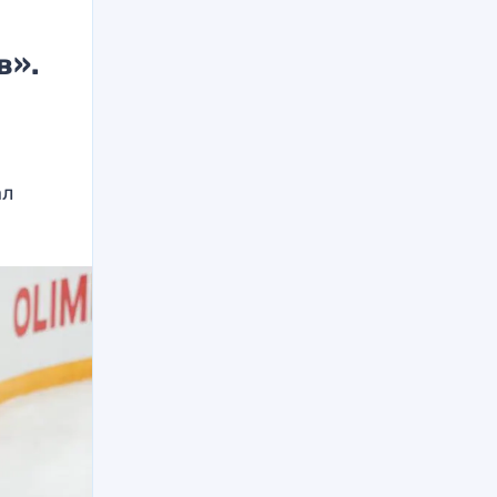
в».
ал