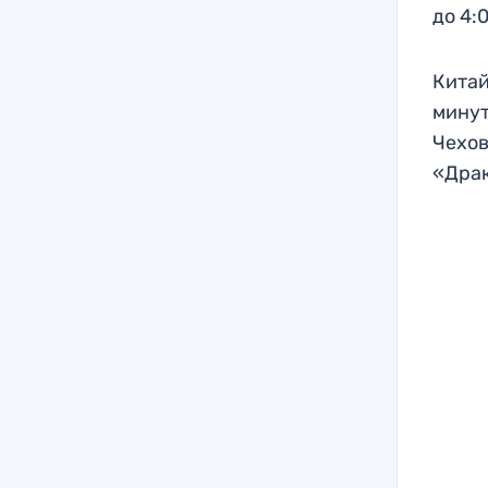
до 4:0
Китай
минут
Чехов
«Драк