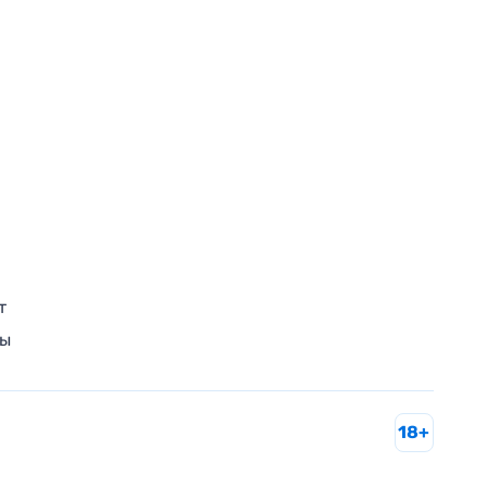
т
ры
18+