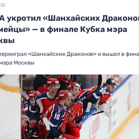
025
А укротил «Шанхайских Драконо
мейцы» — в финале Кубка мэра
квы
переиграл «Шанхайских Драконов» и вышел в фин
 мэра Москвы