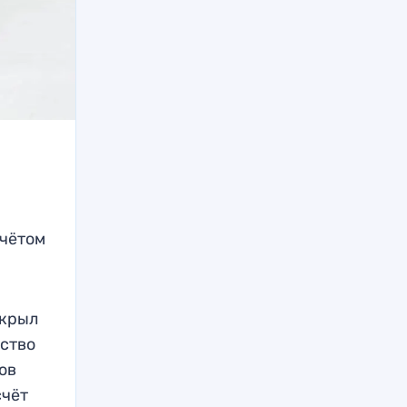
счётом
ткрыл
ество
ов
счёт