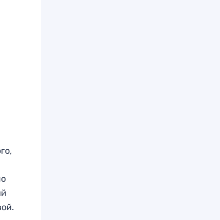
го,
по
ий
вой.