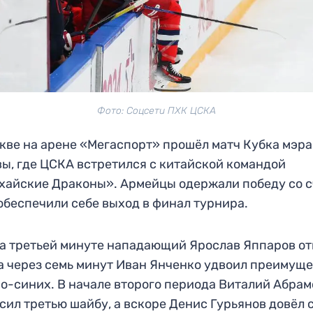
Фото: Соцсети ПХК ЦСКА
кве на арене «Мегаспорт» прошёл матч Кубка мэра
ы, где ЦСКА встретился с китайской командой
айские Драконы». Армейцы одержали победу со 
 обеспечили себе выход в финал турнира.
а третьей минуте нападающий Ярослав Яппаров о
 а через семь минут Иван Янченко удвоил преимущ
о-синих. В начале второго периода Виталий Абрам
сил третью шайбу, а вскоре Денис Гурьянов довёл 