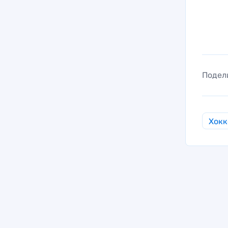
Подел
Хокк