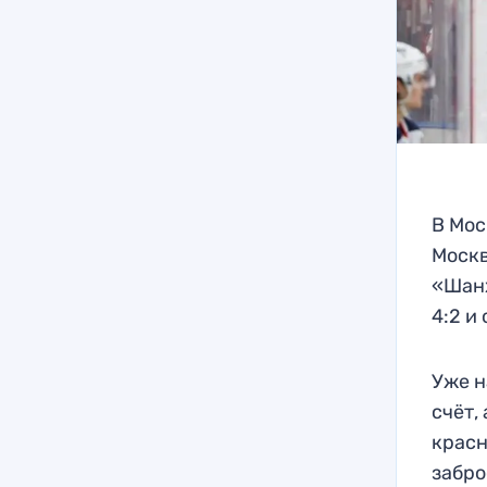
В Мос
Москв
«Шанх
4:2 и
Уже н
счёт,
красн
забро