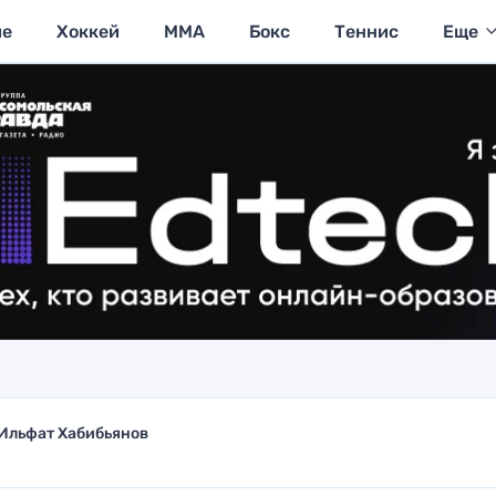
ие
Хоккей
MMA
Бокс
Теннис
Еще
Ильфат Хабибьянов