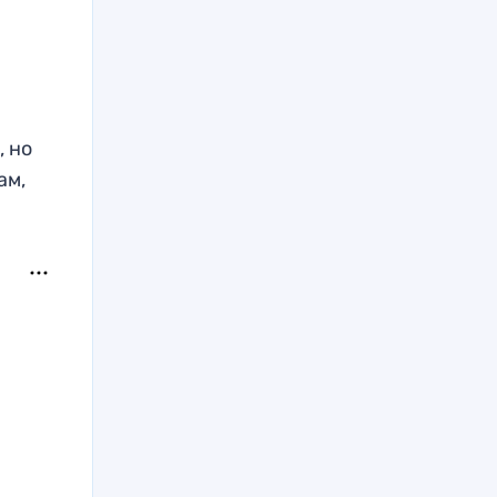
, но
ам,