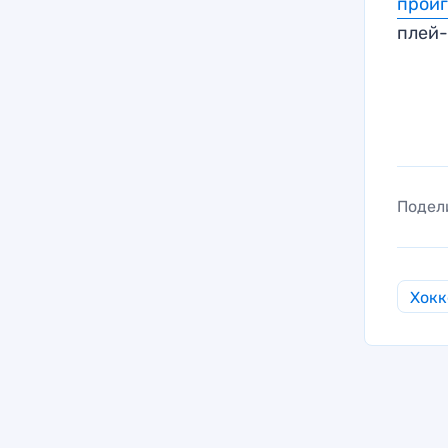
прои
плей
Подел
Хокк