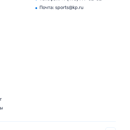
Почта:
sports@kp.ru
т
ры