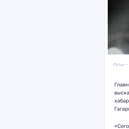
Разин –
Главн
выска
хабар
Гагар
«Сего