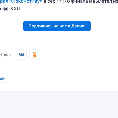
грал «Локомотиву»
в серии 1/8 финала и вылетел и
-офф КХЛ.
Подпишись на нас в Дзене!
иться
ей