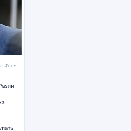
и. Фото:
Разин
ка
упать