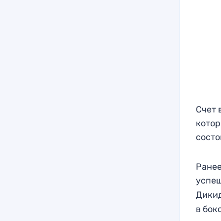
Счет 
котор
состо
Ранее
успе
Дики
в бок