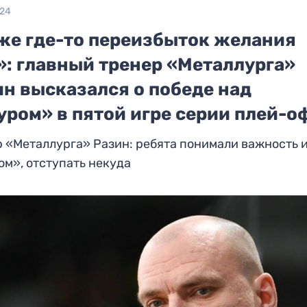
024
же где-то переизбыток желания
»: главный тренер «Металлурга»
ин высказался о победе над
уром» в пятой игре серии плей-о
 «Металлурга» Разин: ребята понимали важность 
м», отступать некуда