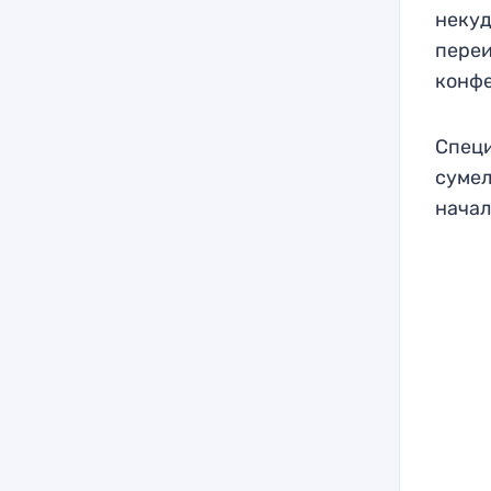
некуд
переи
конфе
Специ
сумел
начал