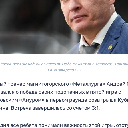
 после победы над «Ак Барсом»: Надо пожестче с затяжкой времен
ХК «Северсталь»
ый тренер магнитогорского «Металлурга» Андрей 
зался о победе своих подопечных в пятой игре с
овским «Амуром» в первом раунде розыгрыша Куб
ина. Встреча завершилась со счетом 3:1.
дня все ребята понимали важность этой игры, отст