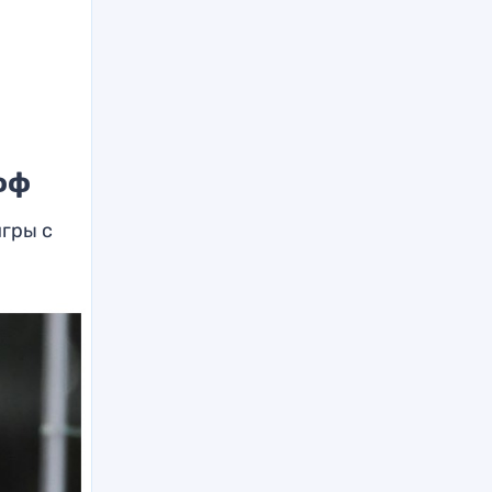
фф
игры с