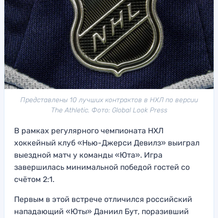
Представлены 10 лучших контрактов в НХЛ по версии
The Athletic. Фото: Global Look Press
В рамках регулярного чемпионата НХЛ
хоккейный клуб «Нью-Джерси Девилз» выиграл
выездной матч у команды «Юта». Игра
завершилась минимальной победой гостей со
счётом 2:1.
Первым в этой встрече отличился российский
нападающий «Юты» Даниил Бут, поразивший