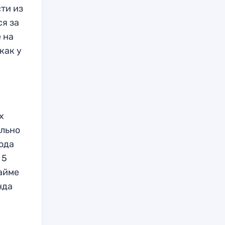
сти из
ся за
 на
как у
х
ольно
года
 5
тайме
нда