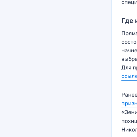
специ
Где 
Пряма
состо
начне
выбра
Для п
ссылк
Ранее
приз
«Зен
похищ
Нико