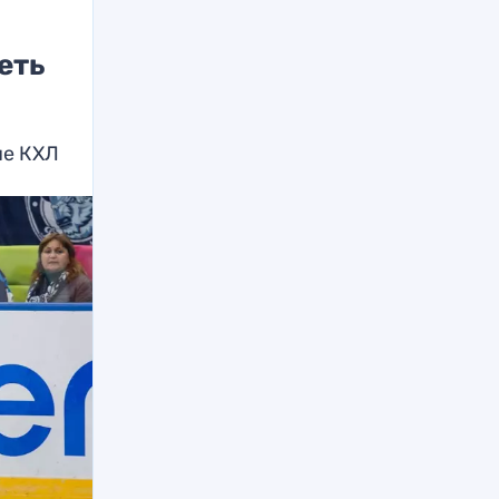
еть
че КХЛ