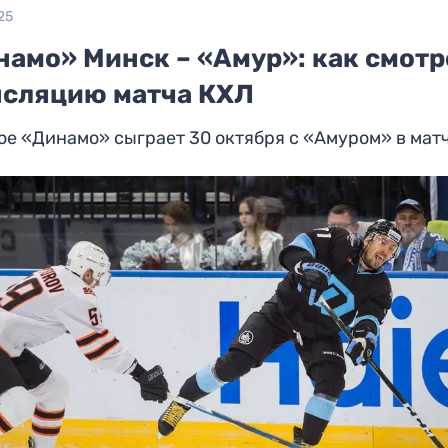
25
намо» Минск – «Амур»: как смотр
нсляцию матча КХЛ
е «Динамо» сыграет 30 октября с «Амуром» в мат