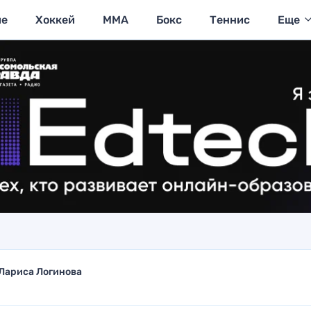
ие
Хоккей
MMA
Бокс
Теннис
Еще
Лариса Логинова