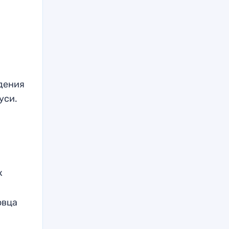
едения
уси.
к
овца