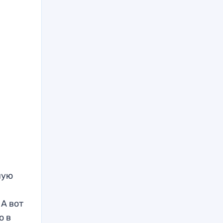
ную
 А вот
о в