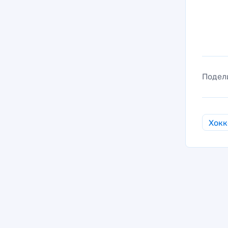
Подел
Хокк