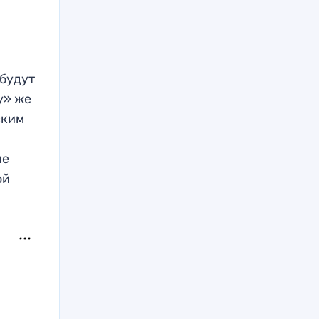
о
 будут
у» же
ским
не
ой