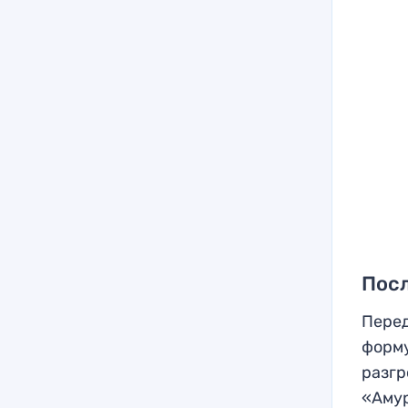
Пос
Перед
форму
разгр
«Амур