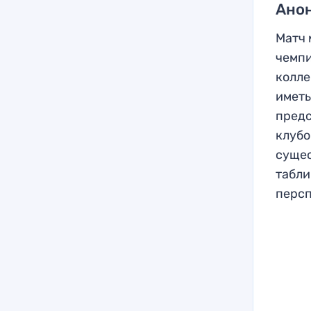
Анон
Матч 
чемпи
колле
иметь
предс
клубо
сущес
табли
персп