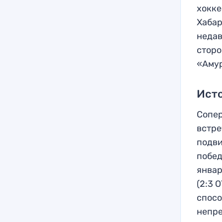
хокке
Хабар
недав
сторо
«Амур
Ист
Сопе
встре
подви
побед
январ
(2:3 
спосо
непре