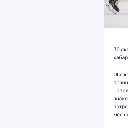
30 ок
хабар
Обе к
позиц
напря
знако
встре
моско