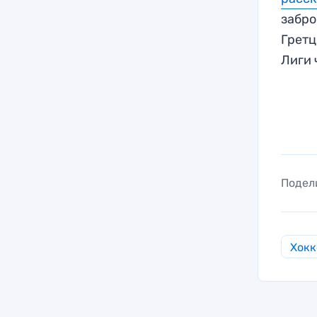
забро
Гретц
Лиги 
Подел
Хокк