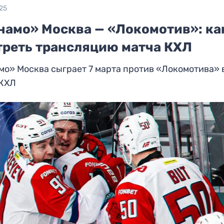
25
намо» Москва — «Локомотив»: ка
треть трансляцию матча КХЛ
о» Москва сыграет 7 марта против «Локомотива» 
 КХЛ