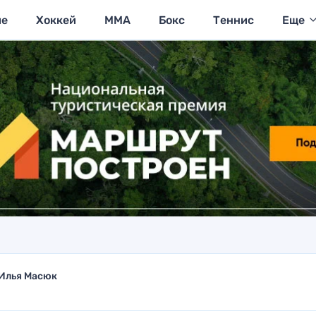
ие
Хоккей
MMA
Бокс
Теннис
Еще
Илья Масюк