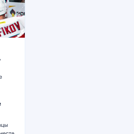
у
е
е
вцы
 месте