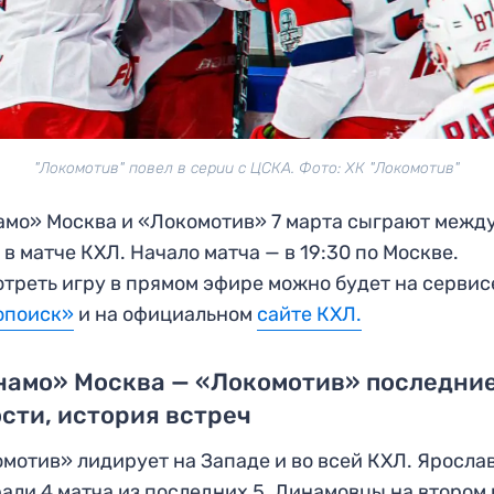
"Локомотив" повел в серии с ЦСКА. Фото: ХК "Локомотив"
мо» Москва и «Локомотив» 7 марта сыграют межд
 в матче КХЛ. Начало матча — в 19:30 по Москве.
треть игру в прямом эфире можно будет на сервис
опоиск»
и на официальном
сайте КХЛ.
намо» Москва — «Локомотив» последни
сти, история встреч
мотив» лидирует на Западе и во всей КХЛ. Яросла
али 4 матча из последних 5. Динамовцы на втором