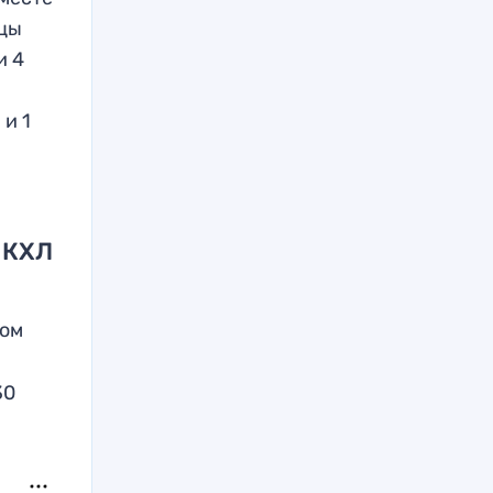
вцы
и 4
 и 1
 КХЛ
мом
30