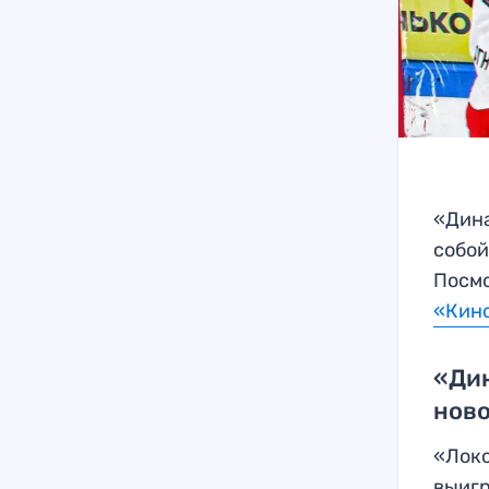
«Дина
собой
Посмо
«Кин
«Ди
ново
«Локо
выигр