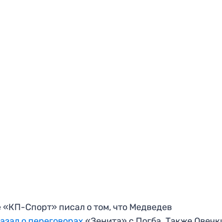
 «КП-Спорт» писал о том, что Медведев
азал о переговорах
«Зенита» с Погба. Также Овечк