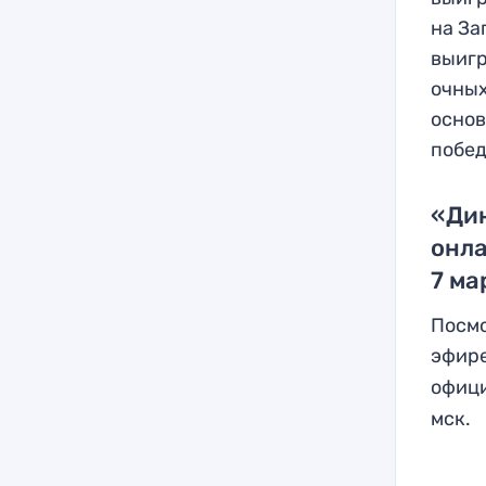
на За
выигр
очных
основ
побед
«Ди
онл
7 ма
Посмо
эфире
офиц
мск.