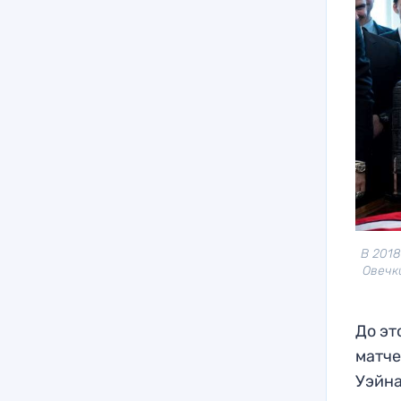
В 2018
Овечк
До эт
матче
Уэйна