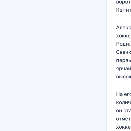
ворот
Кэпит
Алек
хокке
Родил
Овечк
первы
ярчай
высок
На ег
колич
он ст
отмет
хокке