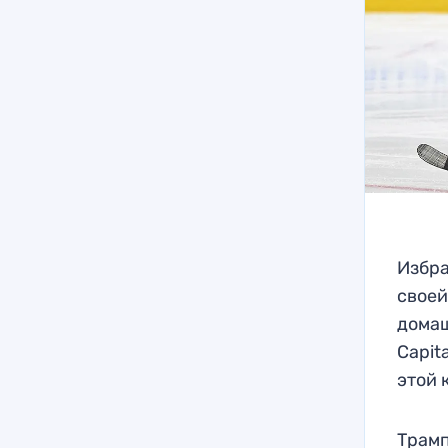
Избра
своей
домаш
Capit
этой 
Трамп