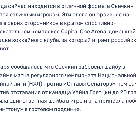
да сейчас находится в отличной форме, а Овечкин
тся отличным игроком. Эти слова он произнес на
ге своих сторонников в крытом спортивно-
екательном комплексе Capital One Arena, домашней
дке хоккейного клуба, за который играет российс
ист.
варя сообщалось, что Овечкин забросил шайбу в
айме матча регулярного чемпионата Национально
йной лиги (НХЛ) против «Оттавы Сенаторз», тем с
тив отставание от канадца Уэйна Гретцки до 20 гол
ыла единственная шайба в игре и она принесла по
нгтону» в гостевом поединке.