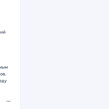
кий
й
амым
ов.
беду