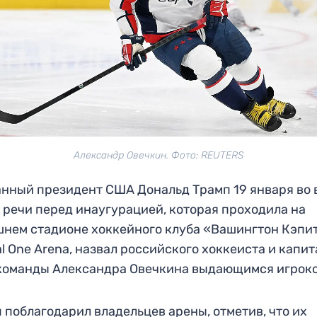
Александр Овечкин. Фото: REUTERS
нный президент США Дональд Трамп 19 января во 
 речи перед инаугурацией, которая проходила на
нем стадионе хоккейного клуба «Вашингтон Кэпи
al One Arena, назвал российского хоккеиста и капи
команды Александра Овечкина выдающимся игрок
 поблагодарил владельцев арены, отметив, что их