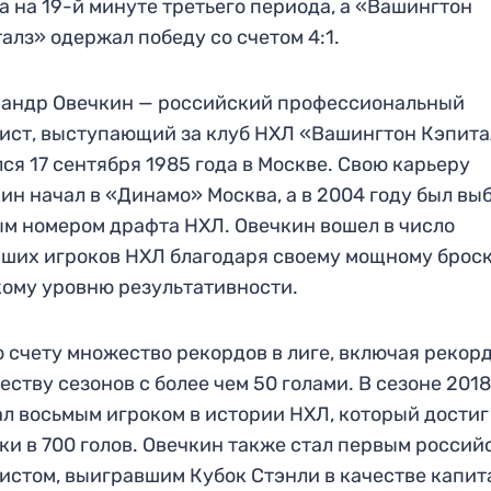
а на 19-й минуте третьего периода, а «Вашингтон
алз» одержал победу со счетом 4:1.
сандр Овечкин — российский профессиональный
ист, выступающий за клуб НХЛ «Вашингтон Кэпита
ся 17 сентября 1985 года в Москве. Свою карьеру
ин начал в «Динамо» Москва, а в 2004 году был вы
м номером драфта НХЛ. Овечкин вошел в число
ших игроков НХЛ благодаря своему мощному броск
ому уровню результативности.
о счету множество рекордов в лиге, включая рекорд
еству сезонов с более чем 50 голами. В сезоне 201
ал восьмым игроком в истории НХЛ, который достиг
ки в 700 голов. Овечкин также стал первым россий
истом, выигравшим Кубок Стэнли в качестве капит