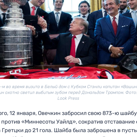
-м во время визита в Белый дом с Кубком Стэнли капитан «Ваши
ин охотно светил выбитым зубом перед Дональдом Трампом. Фото: 
Look Press
ого, 12 января, Овечкин забросил свою 873-ю шайбу
 против «Миннесоты Уайлд», сократив отставание 
 Гретцки до 21 гола. Шайба была заброшена в пуст