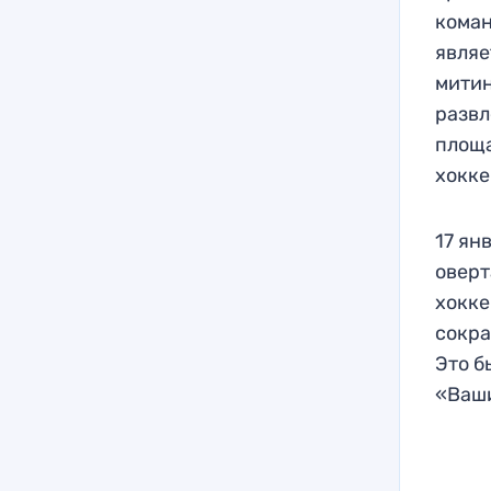
коман
являе
митин
развл
площа
хокке
17 ян
оверт
хокке
сокра
Это б
«Ваши