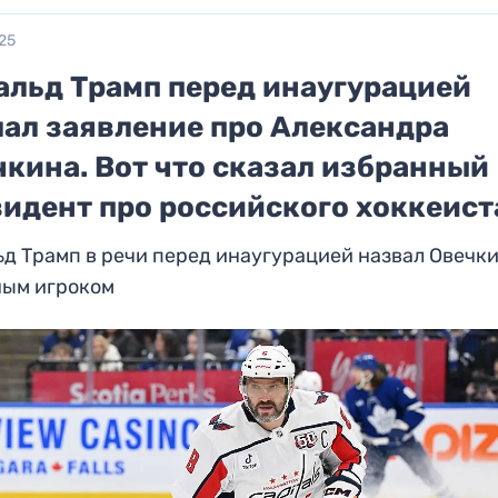
25
альд Трамп перед инаугурацией
лал заявление про Александра
чкина. Вот что сказал избранный
зидент про российского хоккеист
д Трамп в речи перед инаугурацией назвал Овечк
ным игроком