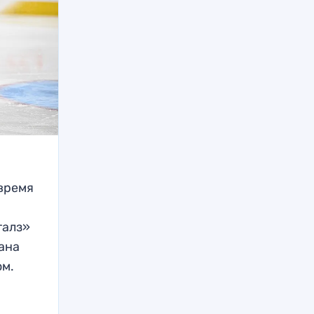
время
талз»
тана
ом.