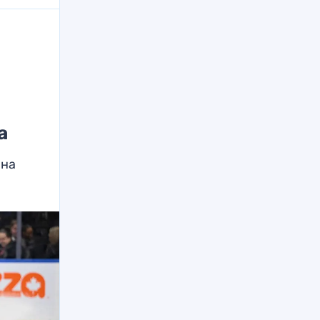
а
ина