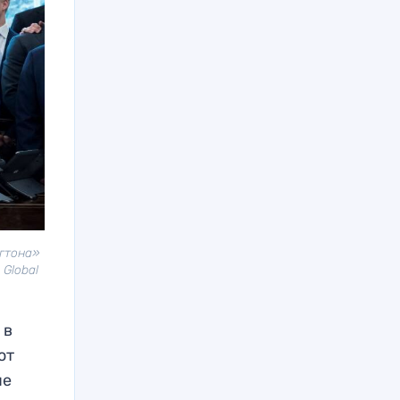
нгтона»
Global
 в
от
ые