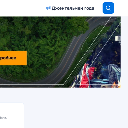
Джентельмен года
боле,