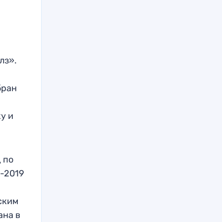
лз».
бран
у и
 по
8-2019
ским
ана в