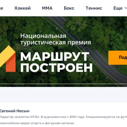
ие
Хоккей
MMA
Бокс
Теннис
Еще
Евгений Несын
Редактор-аналитик KP.RU. В журналистике с 2001 года. Специализируется на фут
олимпийских видах спорта и фигурном катании.