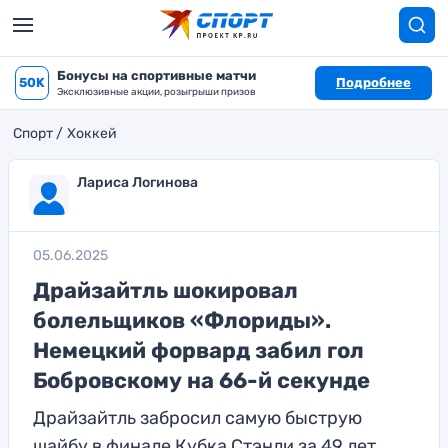
Бонусы на спортивные матчи
50K
Подробнее
Эксклюзивные акции, розыгрыши призов
Спорт
Хоккей
Лариса Логинова
05.06.2025
Драйзайтль шокировал
болельщиков «Флориды».
Немецкий форвард забил гол
Бобровскому на 66-й секунде
Драйзайтль забросил самую быструю
шайбу в финале Кубка Стэнли за 49 лет