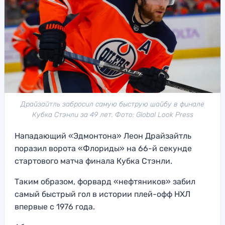
Драйзайтль забросил самую быструю шайбу в финале
Кубка Стэнли за 49 лет. Фото: Global Look Press
Нападающий «Эдмонтона» Леон Драйзайтль
поразил ворота «Флориды» на 66-й секунде
стартового матча финала Кубка Стэнли.
Таким образом, форвард «нефтяников» забил
самый быстрый гол в истории плей-офф НХЛ
впервые с 1976 года.