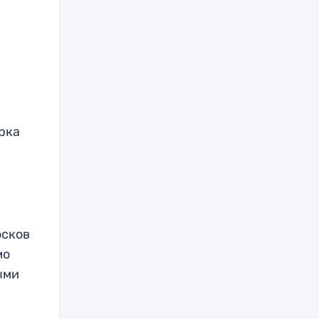
рка
осков
мо
ыми