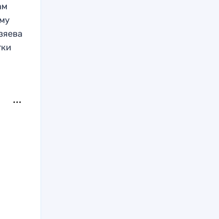
ам
ому
зяева
тки