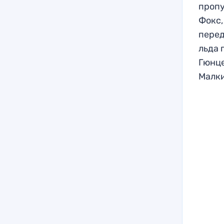
пропу
Фокс,
перед
льда 
Гюнце
Малк