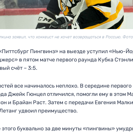
кина заявил, что хоккеист не хочет возвращаться в Россию. Фото
«Питтсбург Пингвинз» на выезде уступил «Нью-Йо
жерс» в пятом матче первого раунда Кубка Стэнли
вый счёт – 3:5.
остей все начиналось неплохо. В середине первого
да Джейк Гюнцел отличился, помогли ему в этом М
он и Брайан Раст. Затем с передачи Евгения Малк
Летанг удвоил преимущество.
 этого буквально за две минуты «пингвины» умуд