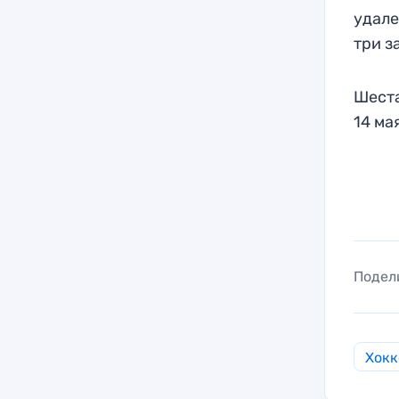
удале
три з
Шеста
14 ма
Подел
Хокк