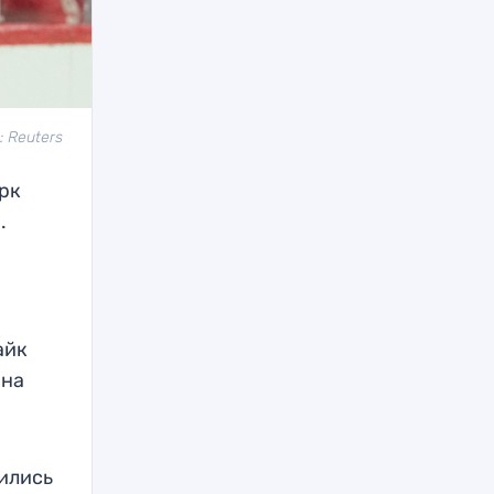
: Reuters
рк
.
айк
ина
рились