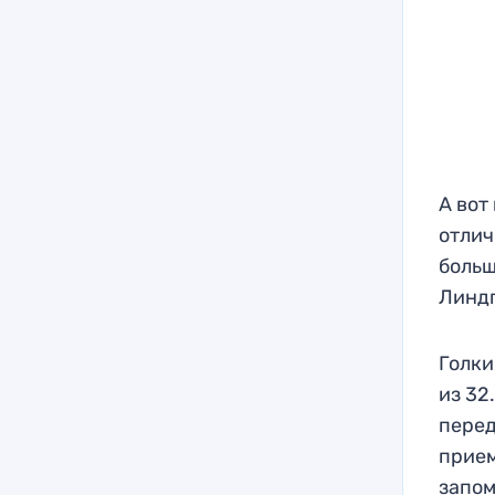
А вот
отлич
больш
Линд
Голки
из 32
перед
прие
запом