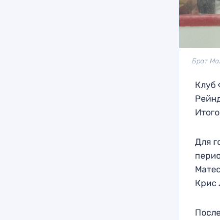
Брат Мал
Клуб 
Рейнд
Итого
Для г
перио
Матес
Крис 
После