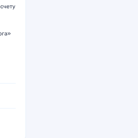
 счету
рга»