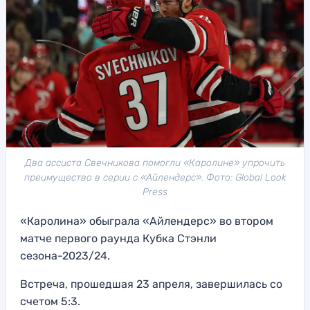
Два ассиста Свечникова помогли «Каролине» упрочить
преимущество в серии с «Айлендерс». Фото: Global Look
Press
«Каролина» обыграла «Айлендерс» во втором
матче первого раунда Кубка Стэнли
сезона-2023/24.
Встреча, прошедшая 23 апреля, завершилась со
счетом 5:3.