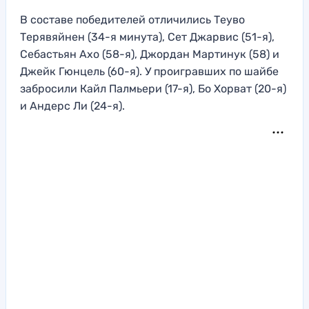
В составе победителей отличились Теуво
Терявяйнен (34-я минута), Сет Джарвис (51-я),
Себастьян Ахо (58-я), Джордан Мартинук (58) и
Джейк Гюнцель (60-я). У проигравших по шайбе
забросили Кайл Палмьери (17-я), Бо Хорват (20-я)
и Андерс Ли (24-я).