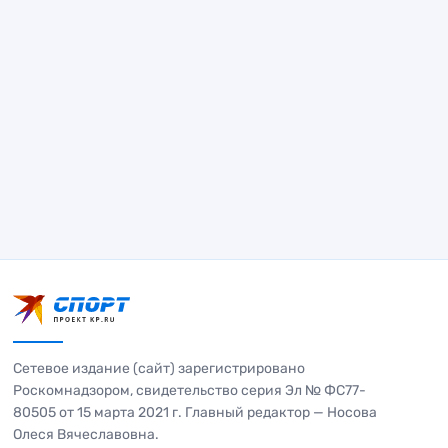
Сетевое издание (сайт) зарегистрировано
Роскомнадзором, свидетельство серия Эл № ФС77-
80505 от 15 марта 2021 г. Главный редактор — Носова
Олеся Вячеславовна.