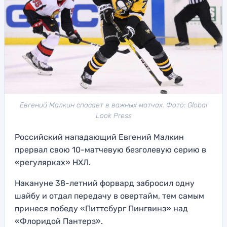
Евгений Малкин спасает в важных матчах. Фото: Global
Look Press
Российский нападающий Евгений Малкин
прервал свою 10-матчевую безголевую серию в
«регулярках» НХЛ.
Накануне 38-летний форвард забросил одну
шайбу и отдал передачу в овертайм, тем самым
принеся победу «Питтсбург Пингвинз» над
«Флоридой Пантерз».