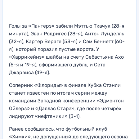
Голы за «Пантерз» забили Мэттью Ткачук (28-я
минута), Эван Родригес (28-я), Антон Лунделль
(32-я), Картер Вераге (53-я) и Сэм Беннетт (60-
я), который поразил пустые ворота. У
«Харрикейнз» шайбы на счету Себастьяна Ахо
(5-я и 19-я), оформившего дубль, и Сета
Джарвиса (49-я).
Соперник «Флориды» в финале Кубка Стэнли
станет известен по итогам серии между
командами Западной конференции «Эдмонтон
Ойлерз» и «Даллас Старз», где после четырёх
лидируют «нефтяники» (3-1).
Ранее сообщалось, что футбольный клуб
«Химки», не допущенный до следующего сезона