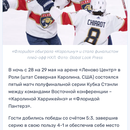
«Флорида» обыграла «Каролину» и стала финалистом
плей-офф НХЛ. Фото: Global Look Press
В ночь с 28 на 29 мая на арене «Леново Центр» в
Роли (штат Северная Каролина, США) состоялся
пятый матч полуфинальной серии Кубка Стэнли
между командами Восточной конференции –
«Каролиной Харрикейнз» и «Флоридой
Пантерз».
Гости добились победы со счётом 5:3, завершив
серию в свою пользу 4-1 и обеспечив себе место