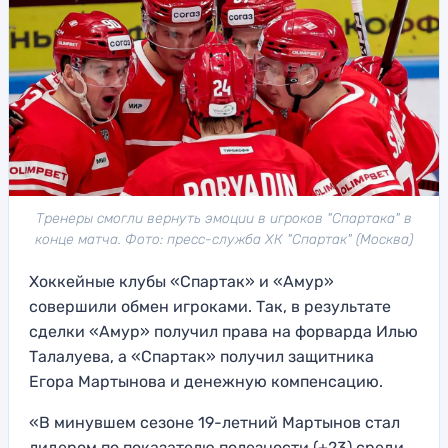
Тренеры смогли вернуть эмоции в игроков "Спартака" в
конце матча. Фото: пресс-служба ХК "Спартак" (Москва)
Хоккейные клубы «Спартак» и «Амур»
совершили обмен игроками. Так, в результате
сделки «Амур» получил права на форварда Илью
Талалуева, а «Спартак» получил защитника
Егора Мартынова и денежную компенсацию.
«В минувшем сезоне 19-летний Мартынов стал
лидером по показателю полезности (+23) среди