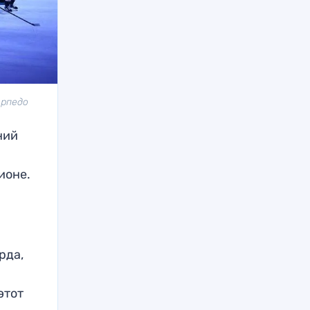
орпедо
ний
ионе.
рда,
этот