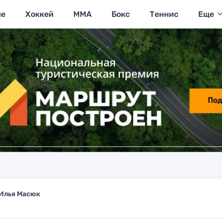
ие
Хоккей
MMA
Бокс
Теннис
Еще
Илья Масюк