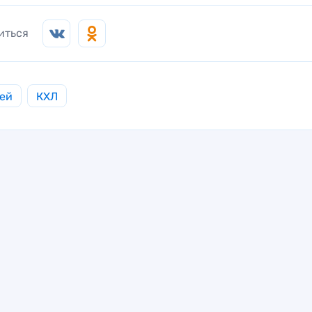
иться
ей
КХЛ