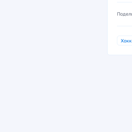
Подел
Хокк