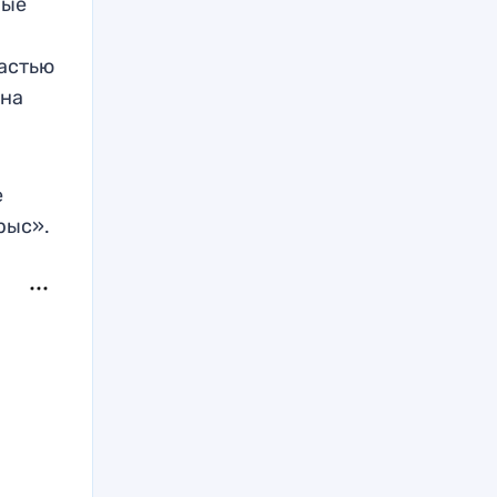
ные
частью
 на
е
рыс».