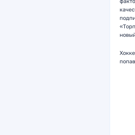
факто
качес
подпи
«Торп
новый
Хокке
попав