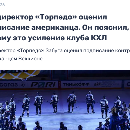
026
директор «Торпедо» оценил
писание американца. Он пояснил,
ему это усиление клуба КХЛ
ектор «Торпедо» Забуга оценил подписание контр
канцем Веккионе