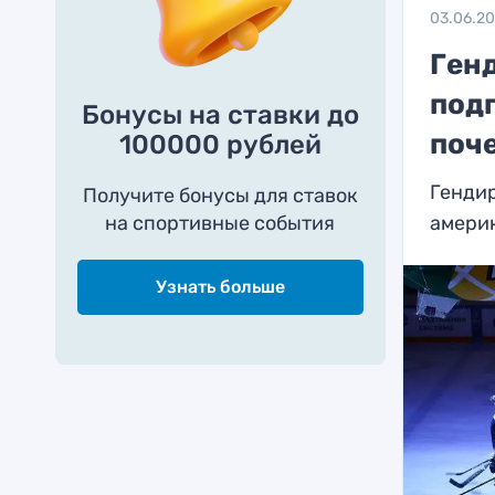
03.06.2
Ген
под
Бонусы на ставки до
поч
100000 рублей
Гендир
Получите бонусы для ставок
на спортивные события
амери
Узнать больше