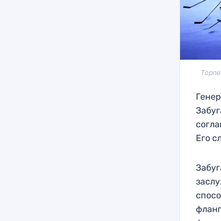
Торпе
Генер
Забуг
согла
Его с
Забуг
заслу
спосо
фланг