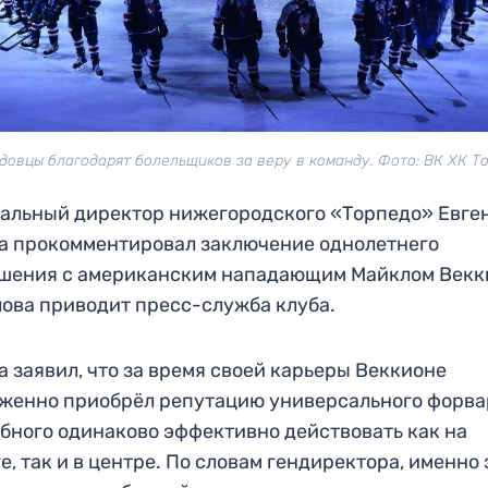
довцы благодарят болельщиков за веру в команду. Фото: ВК ХК Т
альный директор нижегородского «Торпедо» Евге
а прокомментировал заключение однолетнего
шения с американским нападающим Майклом Векк
лова приводит пресс-служба клуба.
а заявил, что за время своей карьеры Веккионе
женно приобрёл репутацию универсального форва
бного одинаково эффективно действовать как на
е, так и в центре. По словам гендиректора, именно 