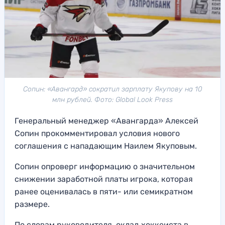
Сопин: «Авангард» сократил зарплату Якупову на 10
млн рублей. Фото: Global Look Press
Генеральный менеджер «Авангарда» Алексей
Сопин прокомментировал условия нового
соглашения с нападающим Наилем Якуповым.
Сопин опроверг информацию о значительном
снижении заработной платы игрока, которая
ранее оценивалась в пяти- или семикратном
размере.
По словам руководителя, оклад хоккеиста в