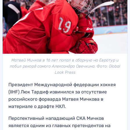
Матвей Мичков в 16 лет попал в сборную на Евротур и
побил рекорд самого Александра Овечкина. Фото: Global
Look Press
Президент Международной федерации хоккея
(IIHF) Люк Тардиф извинился за отсутствие
российского форварда Матвея Мичкова в
материале о драфте НХЛ.
Перспективный нападающий СКА Мичков
является одним из главных претендентов на