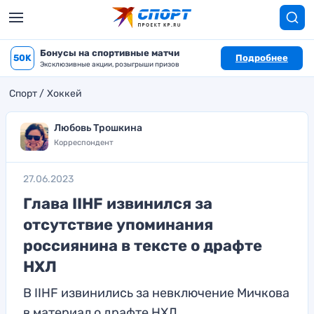
Бонусы на спортивные матчи
50K
Подробнее
Эксклюзивные акции, розыгрыши призов
Спорт
Хоккей
Любовь Трошкина
Корреспондент
27.06.2023
Глава IIHF извинился за
отсутствие упоминания
россиянина в тексте о драфте
НХЛ
В IIHF извинились за невключение Мичкова
в материал о драфте НХЛ