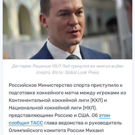
Дегтярев: Решение ISU? Лед тронулся во многих видах
спорта. Фото: Global Look Press
Российское Министерство спорта приступило к
подготовке хоккейного матча между игроками из
Континентальной хоккейной лиги (КХЛ) и
Национальной хоккейной лиги (НХЛ),
представляющими Россию и США. Об
этом
сообщил ТАСС
глава ведомства и руководитель
Олимпийского комитета России Михаил