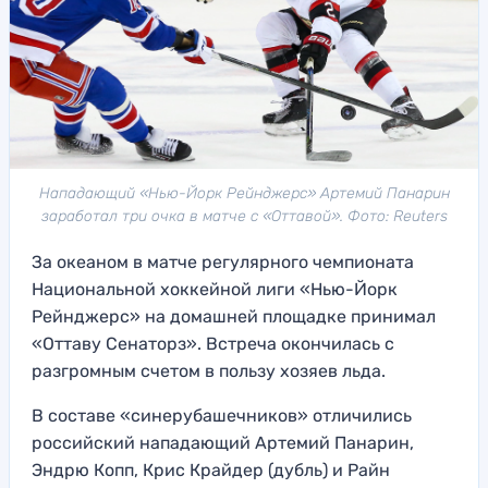
Нападающий «Нью-Йорк Рейнджерс» Артемий Панарин
заработал три очка в матче с «Оттавой». Фото: Reuters
За океаном в матче регулярного чемпионата
Национальной хоккейной лиги «Нью-Йорк
Рейнджерс» на домашней площадке принимал
«Оттаву Сенаторз». Встреча окончилась с
разгромным счетом в пользу хозяев льда.
В составе «синерубашечников» отличились
российский нападающий Артемий Панарин,
Эндрю Копп, Крис Крайдер (дубль) и Райн