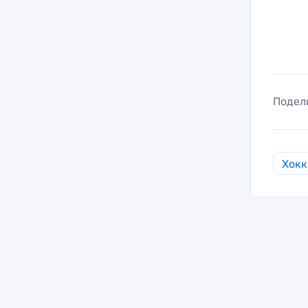
Подел
Хокк