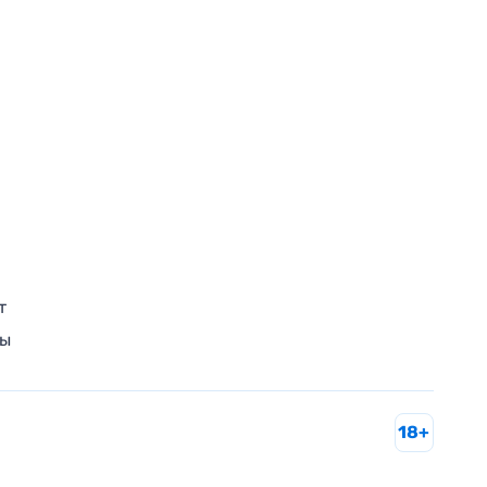
т
ры
18+