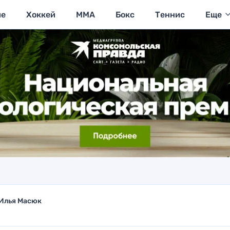
ие
Хоккей
MMA
Бокс
Теннис
Еще
Илья Масюк