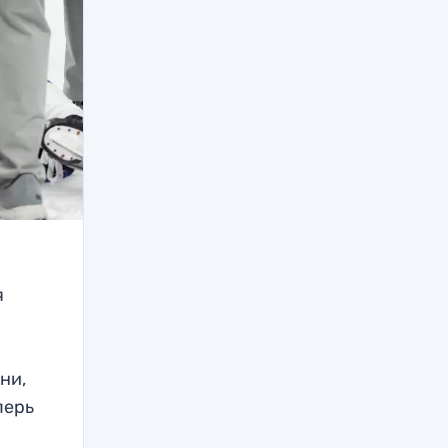
я
и
ни,
перь