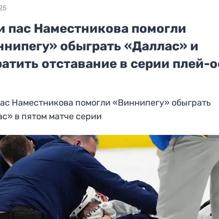
25
 и пас Наместникова помогли
ннипегу» обыграть «Даллас» и
ратить отставание в серии плей-
пас Наместникова помогли «Виннипегу» обыграть
с» в пятом матче серии