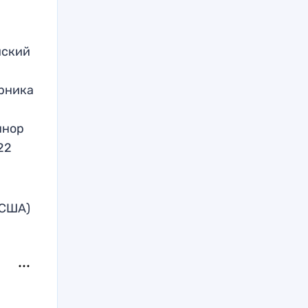
йский
ерника
ннор
22
 США)