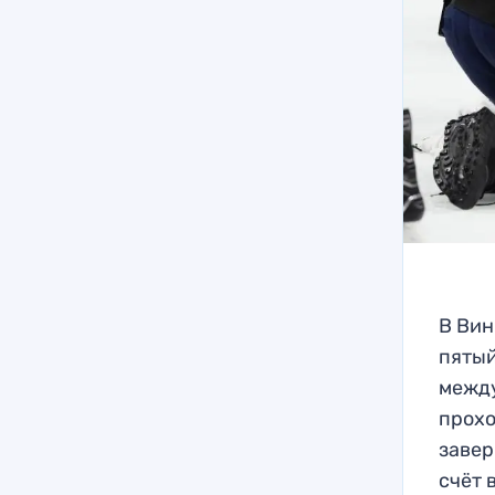
В Вин
пятый
между
прохо
завер
счёт 