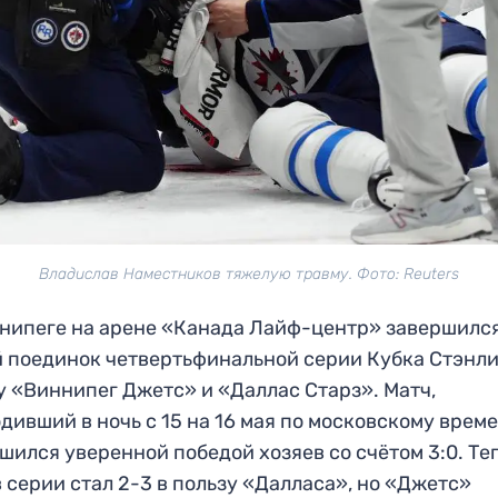
Владислав Наместников тяжелую травму. Фото: Reuters
нипеге на арене «Канада Лайф-центр» завершилс
 поединок четвертьфинальной серии Кубка Стэнл
 «Виннипег Джетс» и «Даллас Старз». Матч,
дивший в ночь с 15 на 16 мая по московскому време
шился уверенной победой хозяев со счётом 3:0. Те
в серии стал 2-3 в пользу «Далласа», но «Джетс»