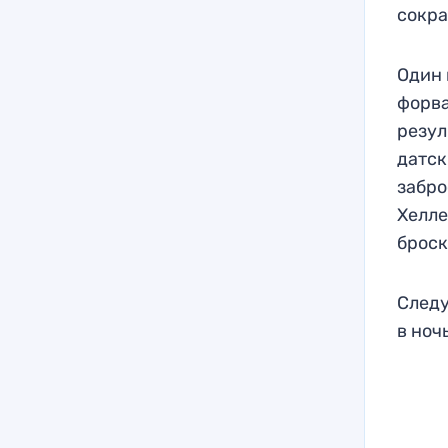
сокра
Один 
форва
резул
датск
забро
Хелле
броск
Следу
в ноч