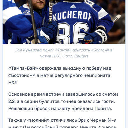
Гол Кучерова помог «Тампе» обыграть «Бостон» в
матче НХЛ. Фото: Reuters
«Тампа-Бэй» одержала выездную победу над
«Бостоном» в матче регулярного чемпионата
НХЛ.
Основное время встречи завершилось со счетом
2:2, а в серии буллитов точнее оказались гости.
Решающий бросок на счету Брейдена Пойнта.
Также у «молний» отличились Эрик Чернак (4-я
минута) и российский форвард Никита Кучеров