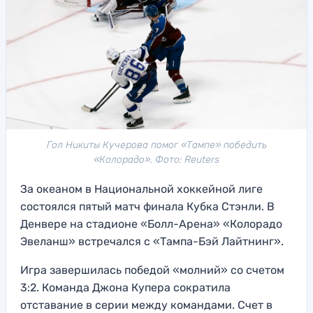
Гол Никиты Кучерова помог «Тампе» победить
«Колорадо». Фото: Reuters
За океаном в Национальной хоккейной лиге
состоялся пятый матч финала Кубка Стэнли. В
Денвере на стадионе «Болл-Арена» «Колорадо
Эвеланш» встречался с «Тампа-Бэй Лайтнинг».
Игра завершилась победой «молний» со счетом
3:2. Команда Джона Купера сократила
отставание в серии между командами. Счет в