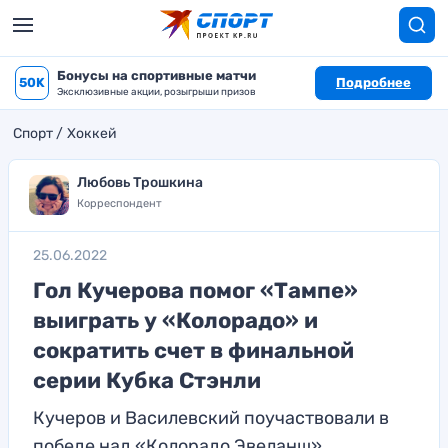
Бонусы на спортивные матчи
50K
Подробнее
Эксклюзивные акции, розыгрыши призов
Спорт
Хоккей
Любовь Трошкина
Корреспондент
25.06.2022
Гол Кучерова помог «Тампе»
выиграть у «Колорадо» и
сократить счет в финальной
серии Кубка Стэнли
Кучеров и Василевский поучаствовали в
победе над «Колорадо Эвеланш»