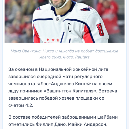
Мама Овечкина: Никто и никогда не побьет достижение
моего сына. Фото: Reuters
За океаном в Национальной хоккейной лиге
завершился очередной матч регулярного
чемпионата. «Лос-Анджелес Кингз» на своем
льду принимал «Вашингтон Кэпиталз». Встреча
завершилась победой хозяев площадки со
счетом 4:2.
В составе победителей заброшенными шайбами
отметились Филлип Дано, Майки Андерсон,