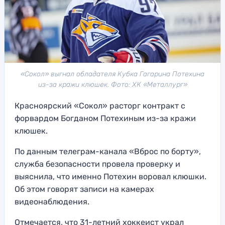
«Сокол» выгнал обладателя Кубка Гагарина Потехина
из-за кражи клюшек. Фото: ХК «Металлург»
Красноярский «Сокол» расторг контракт с
форвардом Богданом Потехиным из-за кражи
клюшек.
По данным телеграм-канала «Вброс по борту»,
служба безопасности провела проверку и
выяснила, что именно Потехин воровал клюшки.
Об этом говорят записи на камерах
видеонаблюдения.
Отмечается, что 31-летний хоккеист украл