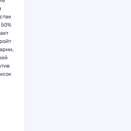
ке
и
естве
в 50%
лает
тройт
арии,
рей
атив
писок