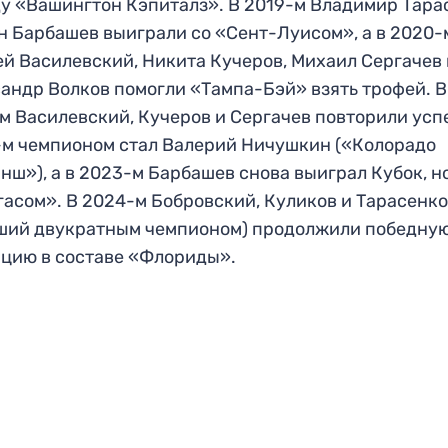
у «Вашингтон Кэпиталз». В 2019-м Владимир Тара
н Барбашев выиграли со «Сент-Луисом», а в 2020-
й Василевский, Никита Кучеров, Михаил Сергачев 
андр Волков помогли «Тампа-Бэй» взять трофей. В
м Василевский, Кучеров и Сергачев повторили успе
м чемпионом стал Валерий Ничушкин («Колорадо
нш»), а в 2023-м Барбашев снова выиграл Кубок, н
гасом». В 2024-м Бобровский, Куликов и Тарасенк
ший двукратным чемпионом) продолжили победну
цию в составе «Флориды».