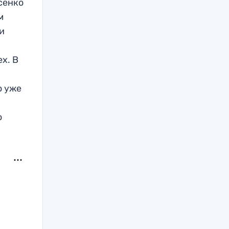
сенко
м
и
х. В
о уже
о
ю