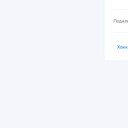
Подел
Хокк