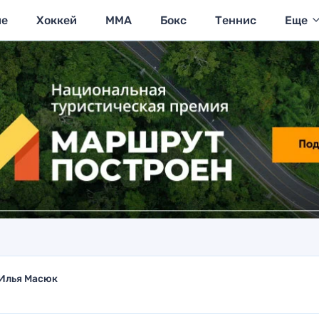
ие
Хоккей
MMA
Бокс
Теннис
Еще
Илья Масюк