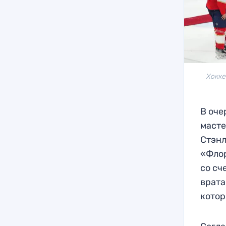
Хокке
В оче
масте
Стэнл
«Флор
со сч
врата
котор