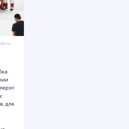
 Фото:
бка
рии
йлерз»
а:
в, для