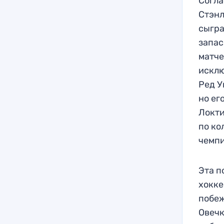
Согла
Стэнл
сыгра
запас
матче
исклю
Ред У
но ег
Локти
по ко
чемпи
Эта п
хокке
побеж
Овечк