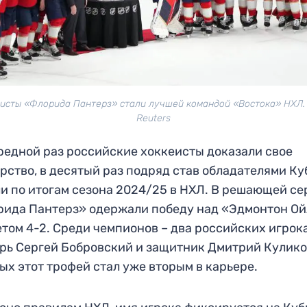
исты «Флорида Пантерз» стали лучшей командой «Востока» НХЛ.
Reuters
редной раз российские хоккеисты доказали свое
рство, в десятый раз подряд став обладателями Ку
и по итогам сезона 2024/25 в НХЛ. В решающей се
ида Пантерз» одержали победу над «Эдмонтон О
етом 4-2. Среди чемпионов – два российских игрок
рь Сергей Бобровский и защитник Дмитрий Кулико
ых этот трофей стал уже вторым в карьере.