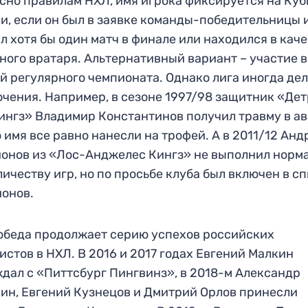
сно правилам НХЛ, имя игрока фиксируется на Куб
и, если он был в заявке команды-победительницы 
л хотя бы один матч в финале или находился в кач
ного вратаря. Альтернативный вариант – участие 
й регулярного чемпионата. Однако лига иногда де
чения. Например, в сезоне 1997/98 защитник «Де
ингз» Владимир Константинов получил травму в ав
о имя все равно нанесли на трофей. А в 2011/12 Анд
онов из «Лос-Анджелес Кингз» не выполнил норм
личеству игр, но по просьбе клуба был включен в с
онов.
обеда продолжает серию успехов российских
истов в НХЛ. В 2016 и 2017 годах Евгений Малкин
дал с «Питтсбург Пингвинз», в 2018-м Александр
ин, Евгений Кузнецов и Дмитрий Орлов принесли