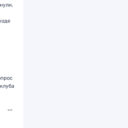
нули,
ходе
опрос
 клуба