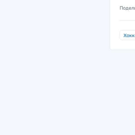
Подел
Хокк