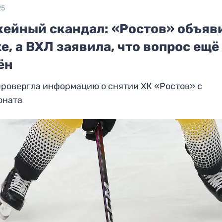
25
кейный скандал: «Ростов» объяв
е, а ВХЛ заявила, что вопрос ещё
ён
ровергла информацию о снятии ХК «Ростов» с
оната