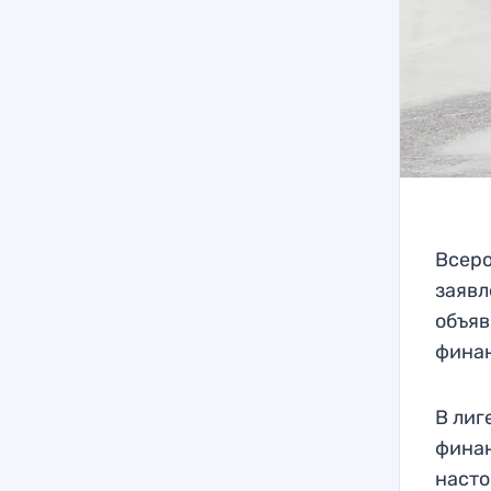
Всеро
заявл
объяв
фина
В лиг
финан
насто