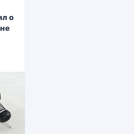
ил о
 не