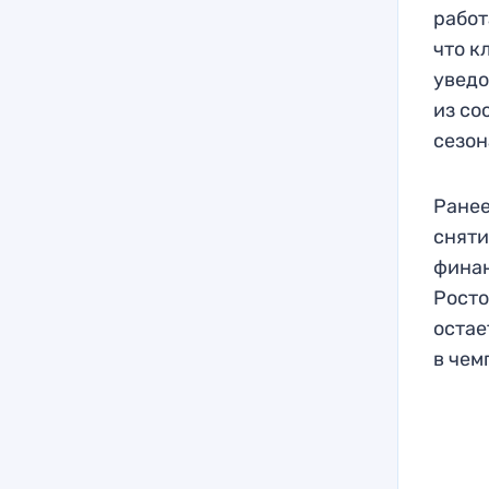
работ
что к
уведо
из со
сезон
Ранее
сняти
финан
Росто
остае
в чем