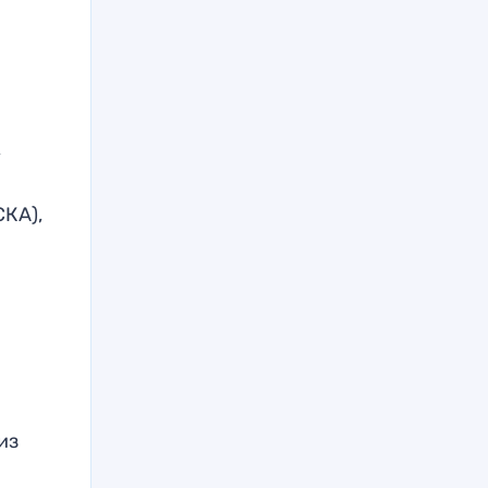
,
СКА),
из