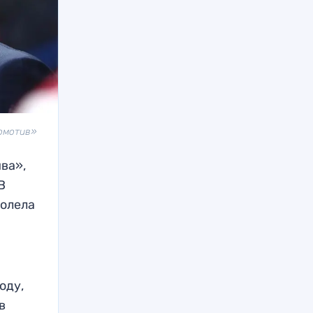
омотив»
ва»,
В
долела
оду,
в