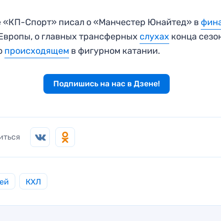
 «КП-Спорт» писал о «Манчестер Юнайтед» в
фин
Европы, о главных трансферных
слухах
конца сезо
о
происходящем
в фигурном катании.
Подпишись на нас в Дзене!
иться
ей
КХЛ