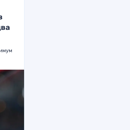
в
два
нимум