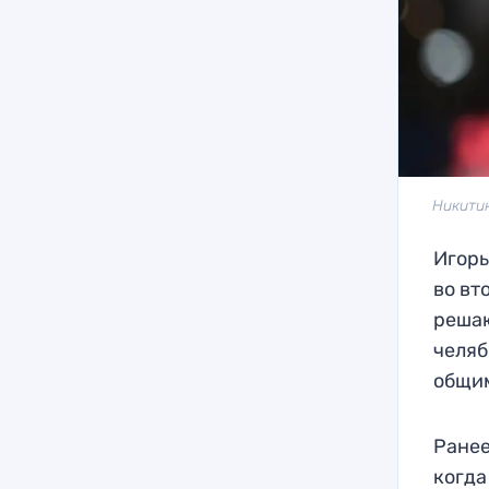
Никити
Игорь
во вт
решаю
челяб
общим
Ранее
когда