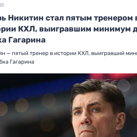
25
рь Никитин стал пятым тренером 
ории КХЛ, выигравшим минимум 
ка Гагарина
ин — пятый тренер в истории КХЛ, выигравший ми
бка Гагарина