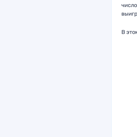
число
выигр
В это