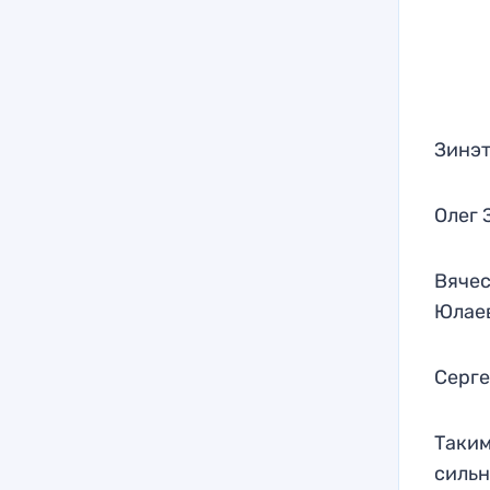
Зинэт
Олег 
Вячес
Юлае
Серге
Таким
сильн