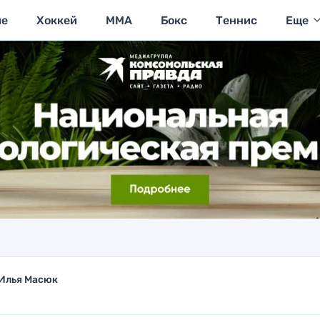
ие
Хоккей
MMA
Бокс
Теннис
Еще
Илья Масюк