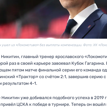
н ушел из «Локомотива» без выплаты компенсации. Фото: ХК «Лок
 Никитин, главный тренер ярославского «Локомоти
орой раз в своей карьере завоевал Кубок Гагарина. 
щем пятом матче финальной серии его команда о
инский «Трактор» со счётом 2:1, завершив серию с
 результатом 4-1.
 Никитин уже добивался подобного успеха в 2019 г
 привёл ЦСКА к победе в турнире. Теперь он вошёл 