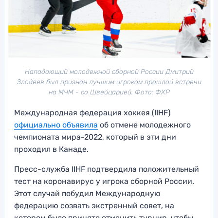
Нападающий молодежной сборной России Дмитрий
Злодеев был признан лучшим игроком прошлой встречи
на МЧМ - со Швейцарией. Фото: ФХР
Международная федерация хоккея (IIHF)
официально объявила
об отмене молодежного
чемпионата мира-2022, который в эти дни
проходил в Канаде.
Пресс-служба IIHF подтвердила положительный
тест на коронавирус у игрока сборной России.
Этот случай побудил Международную
федерацию созвать экстренный совет, на
котором было принято отменить турнир, чтобы