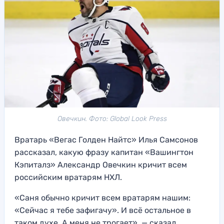
Овечкин. Фото: Global Look Press
Вратарь «Вегас Голден Найтс» Илья Самсонов
рассказал, какую фразу капитан «Вашингтон
Кэпиталз» Александр Овечкин кричит всем
российским вратарям НХЛ.
«Саня обычно кричит всем вратарям нашим:
«Сейчас я тебе зафигачу». И всё остальное в
таком духе. А меня не трогает», — сказал