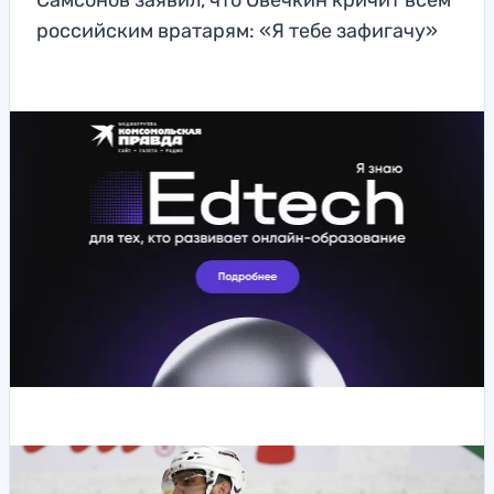
Самсонов заявил, что Овечкин кричит всем
российским вратарям: «Я тебе зафигачу»