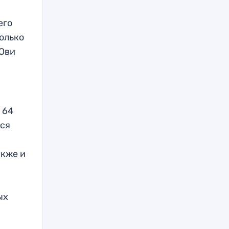
его
олько
 Ови
 64
тся
акже и
и
,
ых