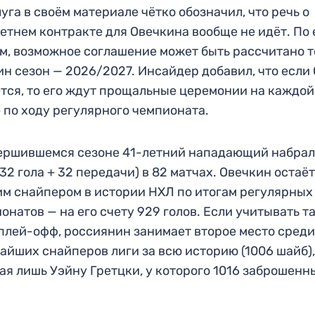
уга в своём материале чётко обозначил, что речь о
етнем контракте для Овечкина вообще не идёт. По 
м, возможное соглашение может быть рассчитано т
ин сезон — 2026/2027. Инсайдер добавил, что если
тся, то его ждут прощальные церемонии на каждой
 по ходу регулярного чемпионата.
ершившемся сезоне 41-летний нападающий набрал
(32 гола + 32 передачи) в 82 матчах. Овечкин остаё
м снайпером в истории НХЛ по итогам регулярных
онатов — на его счету 929 голов. Если учитывать т
плей-офф, россиянин занимает второе место сред
айших снайперов лиги за всю историю (1006 шайб)
ая лишь Уэйну Гретцки, у которого 1016 заброшенн