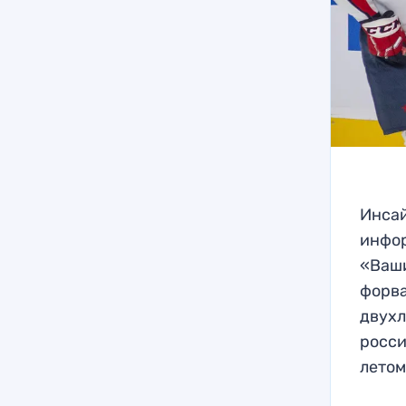
Инсай
инфо
«Ваши
форва
двухл
росси
летом