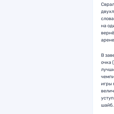
Сврал
двухл
слова
на од
вернё
арене
В зав
очка 
лучши
чемпи
игры 
велич
уступ
шайб.