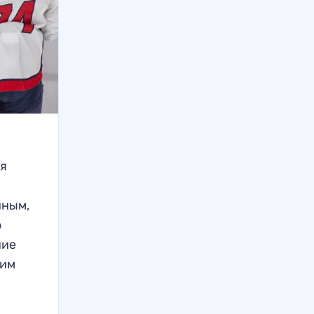
ся
нным,
о
ние
щим