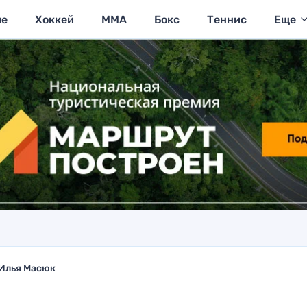
ие
Хоккей
MMA
Бокс
Теннис
Еще
Илья Масюк