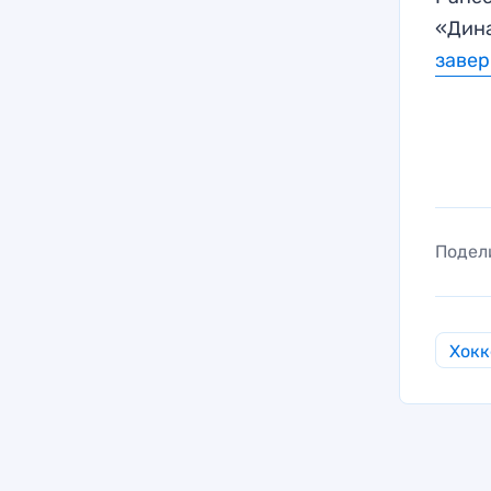
«Дина
заве
Подел
Хокк