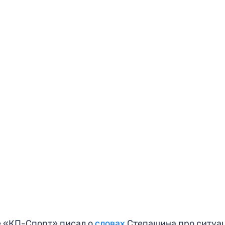
 «КП-Спорт» писал о
словах
Степашина про ситуа