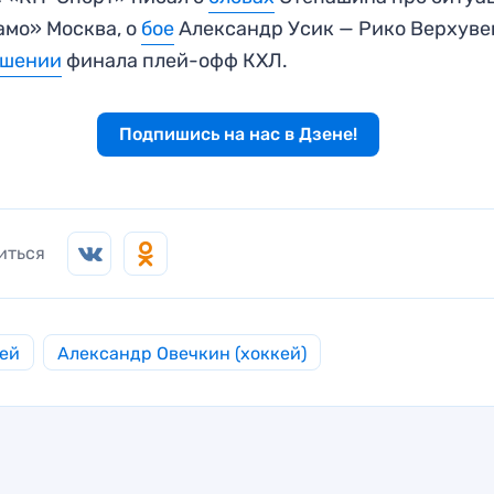
мо» Москва, о
бое
Александр Усик — Рико Верхуве
ршении
финала плей-офф КХЛ.
Подпишись на нас в Дзене!
иться
ей
Александр Овечкин (хоккей)