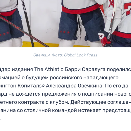
Овечкин. Фото: Global Look Press
дер издания The Athletic Бэрри Свралуга поделил
рмацией о будущем российского нападающего
нгтон Кэпиталз» Александра Овечкина. По его да
рд не дождётся предложения о подписании новог
етнего контракта с клубом. Действующее соглаше
янина со столичной командой истекает предстоя
.