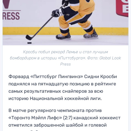
Кросби побил рекорд Лемье и стал лучшим
бомбардиром в истории «Питтсбурга». Фото: Global Look
Press
Форвард «Питтсбург Пингвинз» Сидни Кросби
поднялся на пятнадцатую позицию в рейтинге
самых результативных снайперов за всю
историю Национальной хоккейной лиги.
В матче регулярного чемпионата против
«Торонто Мэйпл Лифс» (2:7) канадский хоккеист
отметился заброшенной шайбой и голевой