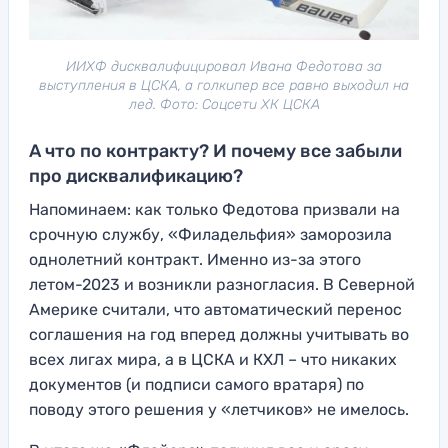
ИИХФ дисквалифицировал Ивана Федотова за
выступления в ЦСКА, а голкипер все равно выходил на
лед. Фото: Соцсети ХК ЦСКА
А что по контракту? И почему все забыли
про дисквалификацию?
Напоминаем: как только Федотова призвали на
срочную службу, «Филадельфия» заморозила
однолетний контракт. Именно из-за этого
летом-2023 и возникли разногласия. В Северной
Америке считали, что автоматический перенос
соглашения на год вперед должны учитывать во
всех лигах мира, а в ЦСКА и КХЛ – что никаких
документов (и подписи самого вратаря) по
поводу этого решения у «летчиков» не имелось.