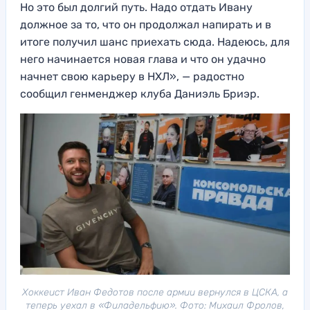
Но это был долгий путь. Надо отдать Ивану
должное за то, что он продолжал напирать и в
итоге получил шанс приехать сюда. Надеюсь, для
него начинается новая глава и что он удачно
начнет свою карьеру в НХЛ», — радостно
сообщил генменджер клуба Даниэль Бриэр.
Хоккеист Иван Федотов после армии вернулся в ЦСКА, а
теперь уехал в «Филадельфию». Фото: Михаил Фролов,