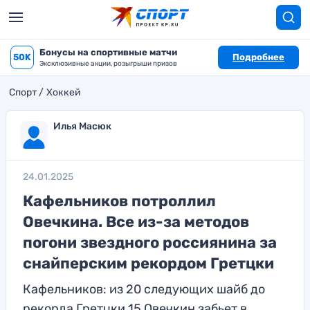
Бонусы на спортивные матчи
50K
Подробнее
Эксклюзивные акции, розыгрыши призов
Спорт
Хоккей
Илья Масюк
24.01.2025
Кафельников потроллил
Овечкина. Все из-за методов
погони звездного россиянина за
снайперским рекордом Гретцки
Кафельников: из 20 следующих шайб до
рекорда Гретцки 15 Овечкин забьет в