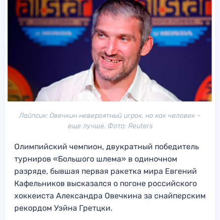
Лайпсик: Овечкин невероятный игрок, но как человек –
еще лучше. Фото: Reuters
Олимпийский чемпион, двукратный победитель
турниров «Большого шлема» в одиночном
разряде, бывшая первая ракетка мира Евгений
Кафельников высказался о погоне российского
хоккеиста Александра Овечкина за снайперским
рекордом Уэйна Гретцки.