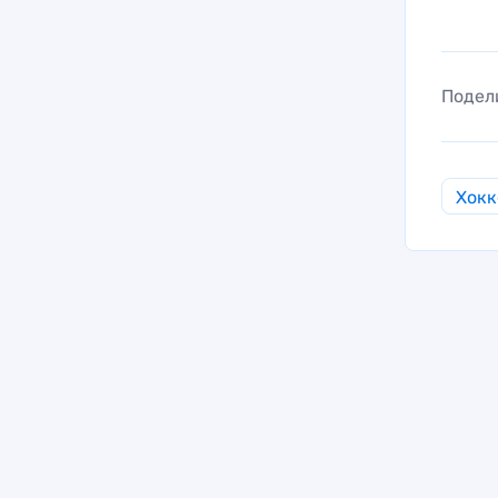
Подел
Хокк