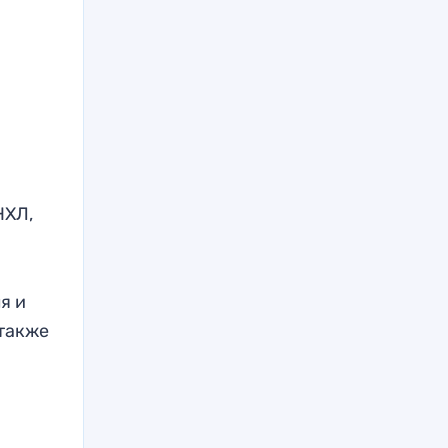
НХЛ,
ля и
 также