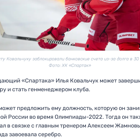
ту Ковальчуку заблокировали банковские счета из-за долга в 30
Фото: ХК «Спартак»
ающий «Спартака» Илья Ковальчук может заверш
ру и стать генменеджером клуба.
может предложить ему должность, которую он зани
ой России во время Олимпиады-2022. Тогда он та
ал в связке с главным тренером Алексеем Жамнов
да завоевала серебро.