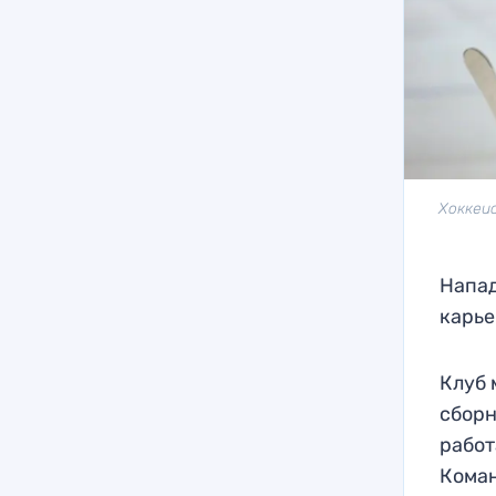
Хоккеис
Напад
карье
Клуб 
сборн
работ
Коман