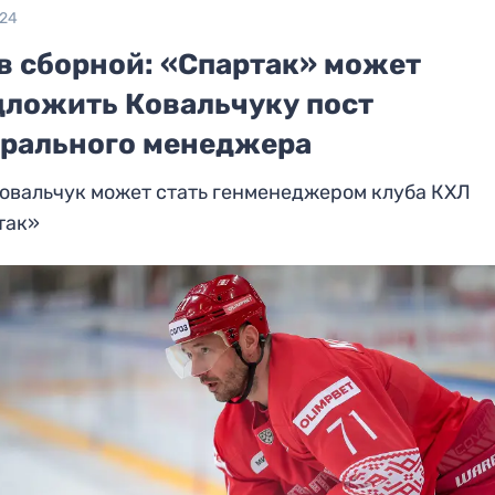
024
 в сборной: «Спартак» может
дложить Ковальчуку пост
ерального менеджера
овальчук может стать генменеджером клуба КХЛ
так»