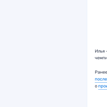
Илья 
чемпи
Ранее
после
о
про