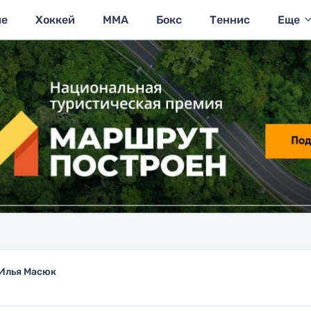
ие
Хоккей
MMA
Бокс
Теннис
Еще
Илья Масюк