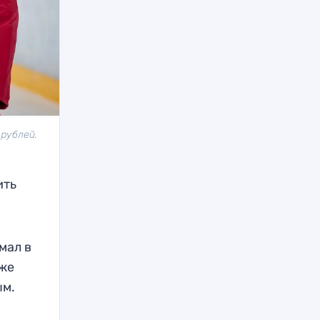
 рублей.
ить
мал в
кже
ым.