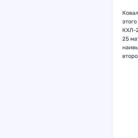
Ковал
этого
КХЛ-2
25 ма
наивы
второ