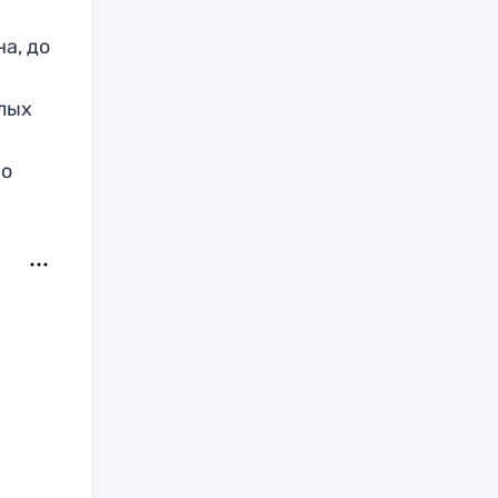
а, до
елых
во