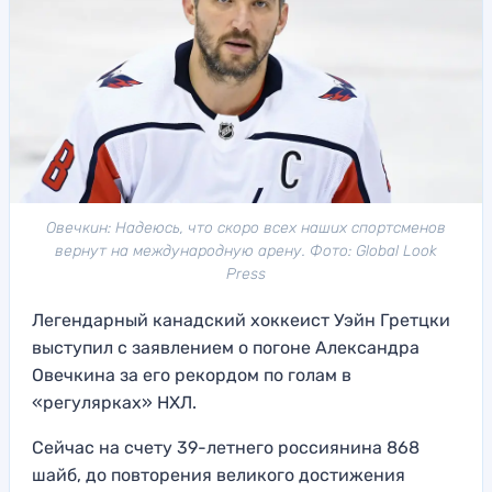
Овечкин: Надеюсь, что скоро всех наших спортсменов
вернут на международную арену. Фото: Global Look
Press
Легендарный канадский хоккеист Уэйн Гретцки
выступил с заявлением о погоне Александра
Овечкина за его рекордом по голам в
«регулярках» НХЛ.
Сейчас на счету 39-летнего россиянина 868
шайб, до повторения великого достижения