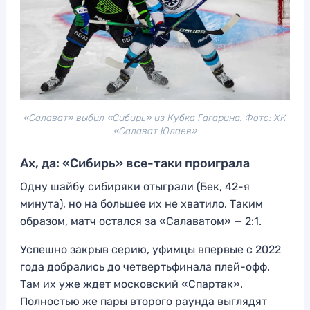
«Салават» выбил «Сибирь» из Кубка Гагарина. Фото: ХК
«Салават Юлаев»
Ах, да: «Сибирь» все-таки проиграла
Одну шайбу сибиряки отыграли (Бек, 42-я
минута), но на большее их не хватило. Таким
образом, матч остался за «Салаватом» — 2:1.
Успешно закрыв серию, уфимцы впервые с 2022
года добрались до четвертьфинала плей-офф.
Там их уже ждет московский «Спартак».
Полностью же пары второго раунда выглядят