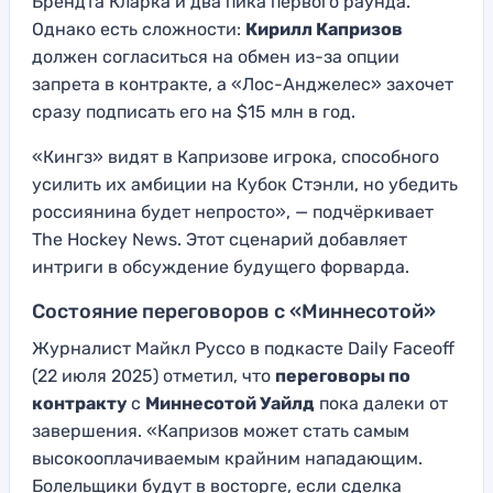
Брендта Кларка и два пика первого раунда.
Однако есть сложности:
Кирилл Капризов
должен согласиться на обмен из-за опции
запрета в контракте, а «Лос-Анджелес» захочет
сразу подписать его на $15 млн в год.
«Кингз» видят в Капризове игрока, способного
усилить их амбиции на Кубок Стэнли, но убедить
россиянина будет непросто», — подчёркивает
The Hockey News. Этот сценарий добавляет
интриги в обсуждение будущего форварда.
Состояние переговоров с «Миннесотой»
Журналист Майкл Руссо в подкасте Daily Faceoff
(22 июля 2025) отметил, что
переговоры по
контракту
с
Миннесотой Уайлд
пока далеки от
завершения. «Капризов может стать самым
высокооплачиваемым крайним нападающим.
Болельщики будут в восторге, если сделка