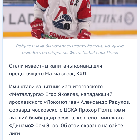
Радулов: Мне бы хотелось играть дальше, но нужно
исходить из здоровья. Фото: Global Look Press
Стали известны капитаны команд для
предстоящего Матча звезд КХЛ.
Ими стали защитник магнитогорского
«Металлурга» Егор Яковлев, нападающий
ярославского «Локомотива» Александр Радулов,
форвард московского ЦСКА Прохор Полтапов и
лучший бомбардир сезона, хоккеист минского
«Динамо» Сэм Энэс. Об этом сказано на сайте
лиги.