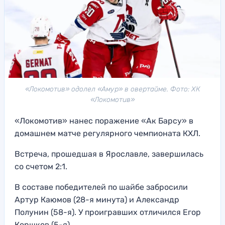
«Локомотив» одолел «Амур» в овертайме. Фото: ХК
«Локомотив»
«Локомотив» нанес поражение «Ак Барсу» в
домашнем матче регулярного чемпионата КХЛ.
Встреча, прошедшая в Ярославле, завершилась
со счетом 2:1.
В составе победителей по шайбе забросили
Артур Каюмов (28-я минута) и Александр
Полунин (58-я). У проигравших отличился Егор
Коршков (5-я).