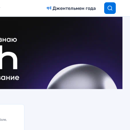
Джентельмен года
боле,