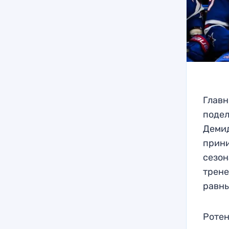
Главн
подел
Демид
прини
сезон
трене
равны
Ротен