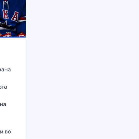
вана
ого
 на
и во