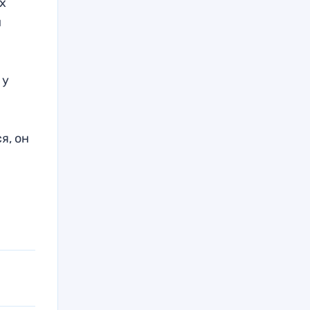
ых
й
е
 у
я, он