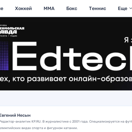
ие
Хоккей
MMA
Бокс
Теннис
Еще
Евгений Несын
Редактор-аналитик KP.RU. В журналистике с 2001 года. Специализируется на фут
олимпийских видах спорта и фигурном катании.