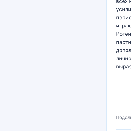
всех 
усили
перио
играю
Ротен
партн
допол
лично
выраз
Подел