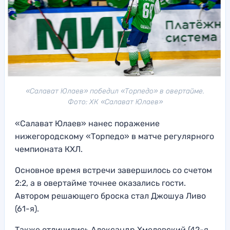
«Салават Юлаев» победил «Торпедо» в овертайме.
Фото: ХК «Салават Юлаев»
«Салават Юлаев» нанес поражение
нижегородскому «Торпедо» в матче регулярного
чемпионата КХЛ.
Основное время встречи завершилось со счетом
2:2, а в овертайме точнее оказались гости.
Автором решающего броска стал Джошуа Ливо
(61-я).
Также отличились Александр Хмелевский (42-я